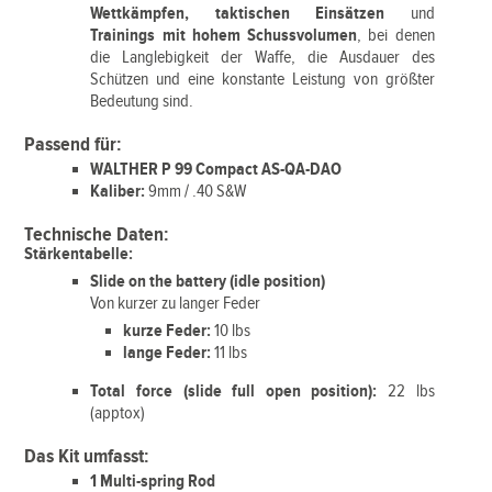
Wettkämpfen, taktischen Einsätzen
und
Trainings mit hohem Schussvolumen
, bei denen
die Langlebigkeit der Waffe, die Ausdauer des
Schützen und eine konstante Leistung von größter
Bedeutung sind.
Passend für:
WALTHER P 99 Compact AS-QA-DAO
Kaliber:
9mm / .40 S&W
Technische Daten:
Stärkentabelle:
Slide on the battery (idle position)
Von kurzer zu langer Feder
kurze Feder:
10 lbs
lange Feder:
11 lbs
Total force (slide full open position):
22 lbs
(apptox)
Das Kit umfasst:
1 Multi-spring Rod