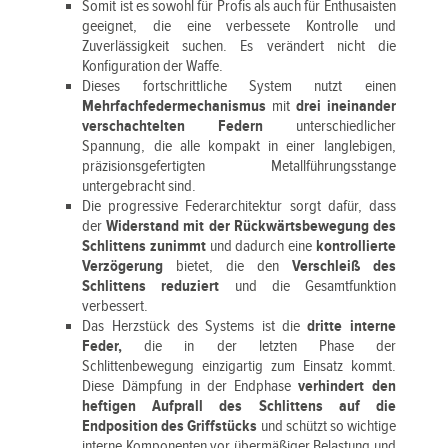
Somit ist es sowohl für Profis als auch für Enthusaisten
geeignet, die eine verbessete Kontrolle und
Zuverlässigkeit suchen. Es verändert nicht die
Konfiguration der Waffe.
Dieses fortschrittliche System nutzt einen
Mehrfachfedermechanismus
mit
drei ineinander
verschachtelten Federn
unterschiedlicher
Spannung, die alle kompakt in einer langlebigen,
präzisionsgefertigten Metallführungsstange
untergebracht sind.
Die progressive Federarchitektur sorgt dafür, dass
der
Widerstand mit der Rückwärtsbewegung des
Schlittens zunimmt
und dadurch eine
kontrollierte
Verzögerung
bietet, die den
Verschleiß des
Schlittens reduziert
und die Gesamtfunktion
verbessert.
Das Herzstück des Systems ist die
dritte interne
Feder,
die in der letzten Phase der
Schlittenbewegung einzigartig zum Einsatz kommt.
Diese Dämpfung in der Endphase
verhindert den
heftigen Aufprall des Schlittens auf die
Endposition des Griffstücks
und schützt so wichtige
interne Komponenten vor übermäßiger Belastung und