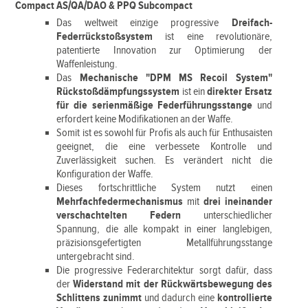
Compact AS/QA/DAO & PPQ Subcompact
Das weltweit einzige progressive
Dreifach-
Federrückstoßsystem
ist eine revolutionäre,
patentierte Innovation zur Optimierung der
Waffenleistung.
Das
Mechanische "DPM MS Recoil System"
Rückstoßdämpfungssystem
ist ein
direkter Ersatz
für die serienmäßige Federführungsstange
und
erfordert keine Modifikationen an der Waffe.
Somit ist es sowohl für Profis als auch für Enthusaisten
geeignet, die eine verbessete Kontrolle und
Zuverlässigkeit suchen. Es verändert nicht die
Konfiguration der Waffe.
Dieses fortschrittliche System nutzt einen
Mehrfachfedermechanismus
mit
drei ineinander
verschachtelten Federn
unterschiedlicher
Spannung, die alle kompakt in einer langlebigen,
präzisionsgefertigten Metallführungsstange
untergebracht sind.
Die progressive Federarchitektur sorgt dafür, dass
der
Widerstand mit der Rückwärtsbewegung des
Schlittens zunimmt
und dadurch eine
kontrollierte