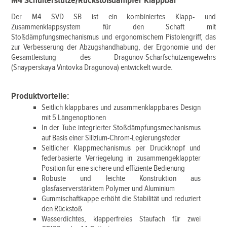
M4 Schulterstütze/Rückstoßdämpfer Klappbar
Der M4 SVD SB ist ein kombiniertes Klapp- und
Zusammenklappsystem für den Schaft mit
Stoßdämpfungsmechanismus und ergonomischem Pistolengriff, das
zur Verbesserung der Abzugshandhabung, der Ergonomie und der
Gesamtleistung des Dragunov-Scharfschützengewehrs
(Snayperskaya Vintovka Dragunova) entwickelt wurde.
Produktvorteile:
Seitlich klappbares und zusammenklappbares Design
mit 5 Längenoptionen
In der Tube integrierter Stoßdämpfungsmechanismus
auf Basis einer Silizium-Chrom-Legierungsfeder
Seitlicher Klappmechanismus per Druckknopf und
federbasierte Verriegelung in zusammengeklappter
Position für eine sichere und effiziente Bedienung
Robuste und leichte Konstruktion aus
glasfaserverstärktem Polymer und Aluminium
Gummischaftkappe erhöht die Stabilität und reduziert
den Rückstoß
Wasserdichtes, klapperfreies Staufach für zwei