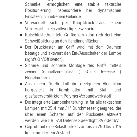
Schenkel ermöglichen eine stabile taktische
Positionierung insbesondere bei dynamischen
Einsätzen in unebenem Gelände.
Verwandelt sich per Knopfdruck aus einem
Vordergriff in ein vollwertiges Zweibein
Rutschfeste,belüftete Griffkonstruktion reduziert eine
Schweißbildung an den Handinnenflächen.
Der Drucktaster am Griff wird mit dem Daumen
betätigt und aktiviert den Ein-/Ausschalter der Lampe
(light's On/Off switch).
Sichere und schnelle Montage des Griffs mittels
zweier Schnellverschluss ( Quick Release )
Flügelmuttern
Aus einem für die Luftfahrt geeigneten Aluminium
hergestellt in Kombination mit Stahl und
glasfaserverstärktem Polymer-Verbundwerkstoff
Die integrierte Lampenhalterung ist für alle taktischen
Lampen mit 25.4 mm / 1" Durchmesser geeignet, die
über einen Schalter auf der Rückseite aktiviert
werden, wie z.B. FAB Defense Speedlight 3V oder 6V
Geprüft auf eine Belastbarkeit von bis zu 250 lbs. / 115
kg in montiertem Zustand