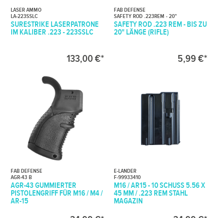
LASER AMMO
FAB DEFENSE
LA-223SSLC
SAFETY ROD .223REM - 20"
SURESTRIKE LASERPATRONE
SAFETY ROD .223 REM - BIS ZU
IM KALIBER .223 - 223SSLC
20" LÄNGE (RIFLE)
133,00 €*
5,99 €*
FAB DEFENSE
E-LANDER
AGR-43 B
F-99933410
AGR-43 GUMMIERTER
M16 / AR15 - 10 SCHUSS 5.56 X
PISTOLENGRIFF FÜR M16 / M4 /
45 MM / .223 REM STAHL
AR-15
MAGAZIN