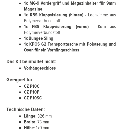
1x MG-9 Vordergriff und Magazinhalter für 9mm
Magazine
1x RBS Klappvisierung (hinten)
- Lochkimme aus
Polymerverbundstoff
1x FBS Klappvisierung (vorne)
- Korn aus
Polymerverbundstoff
1x Bungee Sling
1x KPOS G2 Transporttasche mit Polsterung und
Ösen für ein Vorhängeschloss
Das Kit beinhaltet nicht:
Vorhängeschloss
Geeignet für:
CZ P10C
CZ P10F
CZ P10SC
Technische Daten:
Länge:
326 mm
Breite:
73 mm
Höhe:
170 mm