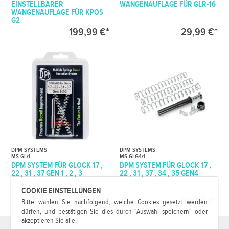
EINSTELLBARER
WANGENAUFLAGE FÜR GLR-16
WANGENAUFLAGE FÜR KPOS
G2
199,99 €*
29,99 €*
DPM SYSTEMS
DPM SYSTEMS
MS-GL/1
MS-GLG4/1
DPM SYSTEM FÜR GLOCK 17 ,
DPM SYSTEM FÜR GLOCK 17 ,
22 , 31 , 37 GEN 1 , 2 , 3
22 , 31 , 37 , 34 , 35 GEN4
COOKIE EINSTELLUNGEN
79,99 €*
89,99 €*
Bitte wählen Sie nachfolgend, welche Cookies gesetzt werden
dürfen, und bestätigen Sie dies durch "Auswahl speichern" oder
akzeptieren Sie alle.