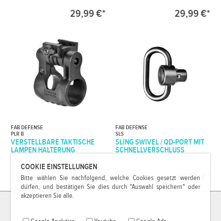
29,99 €*
29,99 €*
FAB DEFENSE
FAB DEFENSE
PLR B
SLS
VERSTELLBARE TAKTISCHE
SLING SWIVEL / QD-PORT MIT
LAMPEN HALTERUNG
SCHNELLVERSCHLUSS
COOKIE EINSTELLUNGEN
49,99 €*
18,99 €*
Bitte wählen Sie nachfolgend, welche Cookies gesetzt werden
dürfen, und bestätigen Sie dies durch "Auswahl speichern" oder
akzeptieren Sie alle.