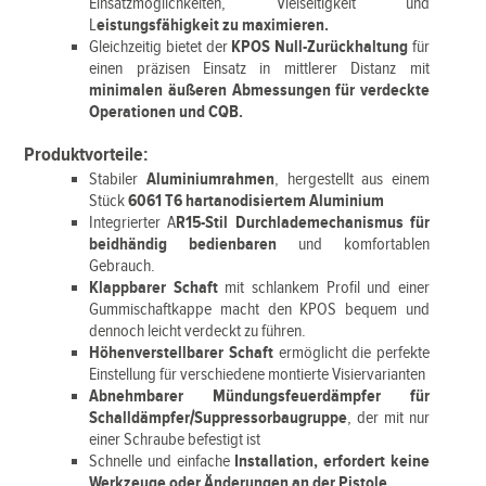
Einsatzmöglichkeiten, Vielseitigkeit und
L
eistungsfähigkeit zu maximieren.
Gleichzeitig bietet der
KPOS Null-Zurückhaltung
für
einen präzisen Einsatz in mittlerer Distanz mit
minimalen äußeren Abmessungen für verdeckte
Operationen und CQB.
Produktvorteile:
Stabiler
Aluminiumrahmen
, hergestellt aus einem
Stück
6061 T6 hartanodisiertem Aluminium
Integrierter A
R15-Stil Durchlademechanismus für
beidhändig bedienbaren
und komfortablen
Gebrauch.
Klappbarer Schaft
mit schlankem Profil und einer
Gummischaftkappe macht den KPOS bequem und
dennoch leicht verdeckt zu führen.
Höhenverstellbarer Schaft
ermöglicht die perfekte
Einstellung für verschiedene montierte Visiervarianten
Abnehmbarer Mündungsfeuerdämpfer für
Schalldämpfer/Suppressorbaugruppe
, der mit nur
einer Schraube befestigt ist
Schnelle und einfache
Installation, erfordert keine
Werkzeuge oder Änderungen an der Pistole.