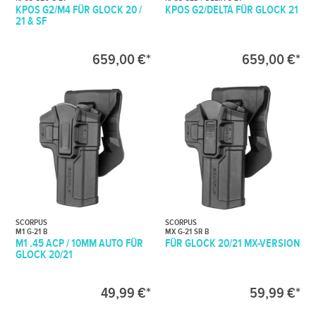
KPOS G2/M4 FÜR GLOCK 20 /
KPOS G2/DELTA FÜR GLOCK 21
21 & SF
659,00 €*
659,00 €*
SCORPUS
SCORPUS
M1 G-21 B
MX G-21 SR B
M1 .45 ACP / 10MM AUTO FÜR
FÜR GLOCK 20/21 MX-VERSION
GLOCK 20/21
49,99 €*
59,99 €*