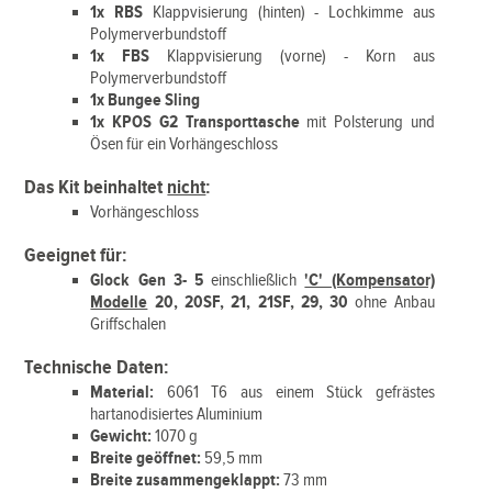
1x RBS
Klappvisierung (hinten) - Lochkimme aus
Polymerverbundstoff
1x FBS
Klappvisierung (vorne) - Korn aus
Polymerverbundstoff
1x Bungee Sling
1x KPOS G2 Transporttasche
mit Polsterung und
Ösen für ein Vorhängeschloss
Das Kit beinhaltet
nicht
:
Vorhängeschloss
Geeignet für:
Glock Gen 3- 5
einschließlich
'C' (Kompensator)
Modelle
20, 20SF, 21, 21SF, 29, 30
ohne Anbau
Griffschalen
Technische Daten:
Material:
6061 T6 aus einem Stück gefrästes
hartanodisiertes Aluminium
Gewicht:
1070 g
Breite geöffnet:
59,5 mm
Breite zusammengeklappt:
73 mm