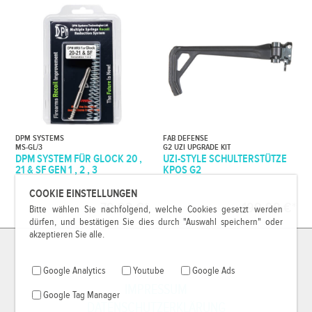
DPM SYSTEMS
FAB DEFENSE
MS-GL/3
G2 UZI UPGRADE KIT
DPM SYSTEM FÜR GLOCK 20 ,
UZI-STYLE SCHULTERSTÜTZE
21 & SF GEN 1 , 2 , 3
KPOS G2
COOKIE EINSTELLUNGEN
79,99 €*
199,99 €*
Bitte wählen Sie nachfolgend, welche Cookies gesetzt werden
dürfen, und bestätigen Sie dies durch "Auswahl speichern" oder
akzeptieren Sie alle.
Google Analytics
Youtube
Google Ads
IMPRESSUM
Google Tag Manager
DATENSCHUTZERKLÄRUNG