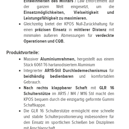
Eliteeinheiten des Militärs
/ Law Enforcement auf
der ganzen Welt eingesetzt, um die
Einsatzmöglichkeiten, Vielseitigkeit und
Leistungsfähigkeit zu maximieren.
Gleichzeitig bietet der KPOS Null-Zurückhaltung für
einen
präzisen Einsatz
in
mittlerer Distanz
mit
minimalen äußeren Abmessungen für
verdeckte
Operationen und CQB.
Produktvorteile:
Massiver
Aluminiumrahmen,
hergestellt aus einem
Stück 6061 T6 hartanodisiertem Aluminium
Integrierter
AR15-Stil Durchlademechanismus
für
beidhändig bedienbaren
und komfortablen
Gebrauch.
Nach rechts klappbarer Schaft
mit
GLR 16
Schulterstütze
im AR15 / M4 / M16 Stil macht den
KPOS bequem durch die einzigartig geformte Gummi
Schaftkappe.
Die GLR 16 Schulterstütze ermöglicht eine schnelle
und stabile Schulterpositionierung insbesondere für
den Einsatz im sportlichen Schießen bei Disziplinen
mit Anschlagschaft.