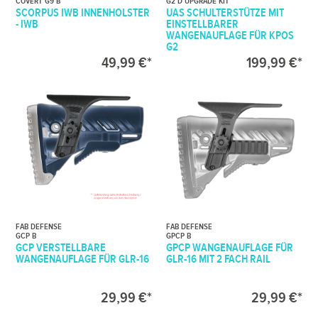
COVERT G9 B
G2 D UPGRADE KIT
SCORPUS IWB INNENHOLSTER
UAS SCHULTERSTÜTZE MIT
- IWB
EINSTELLBARER
WANGENAUFLAGE FÜR KPOS
G2
49,99 €*
199,99 €*
FAB DEFENSE
FAB DEFENSE
GCP B
GPCP B
GCP VERSTELLBARE
GPCP WANGENAUFLAGE FÜR
WANGENAUFLAGE FÜR GLR-16
GLR-16 MIT 2 FACH RAIL
29,99 €*
29,99 €*