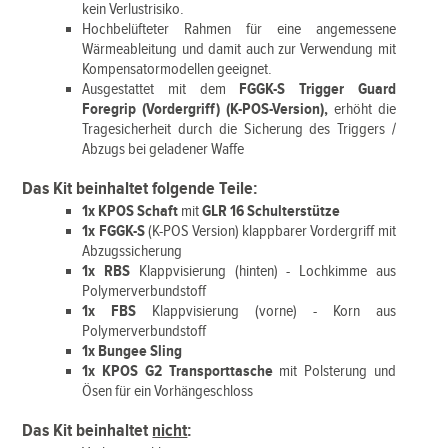
kein Verlustrisiko.
Hochbelüfteter Rahmen für eine angemessene
Wärmeableitung und damit auch zur Verwendung mit
Kompensatormodellen geeignet.
Ausgestattet mit dem
FGGK-S Trigger Guard
Foregrip (Vordergriff) (K-POS-Version),
erhöht die
Tragesicherheit durch die Sicherung des Triggers /
Abzugs bei geladener Waffe
Das Kit beinhaltet folgende Teile:
1x KPOS Schaft
mit
GLR 16 Schulterstütze
1x FGGK-S
(K-POS Version) klappbarer Vordergriff mit
Abzugssicherung
1x RBS
Klappvisierung (hinten) - Lochkimme aus
Polymerverbundstoff
1x FBS
Klappvisierung (vorne) - Korn aus
Polymerverbundstoff
1x Bungee Sling
1x
KPOS G2 Transporttasche
mit Polsterung und
Ösen für ein Vorhängeschloss
Das Kit beinhaltet
nicht
: