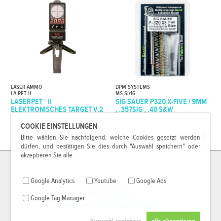
LASER AMMO
DPM SYSTEMS
LA-PET II
MS-SI/16
LASERPET™ II
SIG SAUER P320 X-FIVE / 9MM
ELEKTRONISCHES TARGET V.2
, .357SIG , .40 S&W
- LA-PET II
COOKIE EINSTELLUNGEN
155,00 €*
98,99 €*
Bitte wählen Sie nachfolgend, welche Cookies gesetzt werden
dürfen, und bestätigen Sie dies durch "Auswahl speichern" oder
akzeptieren Sie alle.
Google Analytics
Youtube
Google Ads
IMPRESSUM
Google Tag Manager
DATENSCHUTZERKLÄRUNG