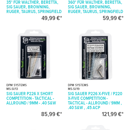
35° FÜR WALTHER, BERETTA,
360° FÜR WALTHER, BERETTA,
SIG SAUER, BROWNING,
SIG SAUER, BROWNING,
RUGER, TAURUS, SPRINGFIELD
RUGER, TAURUS, SPRINGFIELD
49,99 €*
59,99 €*
DPM SYSTEMS
DPM SYSTEMS
MS-SI/13
MS-SI/19
SIG SAUER P226 X SHORT
SIG SAUER P226 X-FIVE / P220
COMPETITION - TACTICAL -
X-FIVE COMPETITION -
ALLROUND / 9MM - .40 S&W
TACTICAL - ALLROUND / 9MM ,
.40 S&W , .45 ACP
85,99 €*
121,99 €*