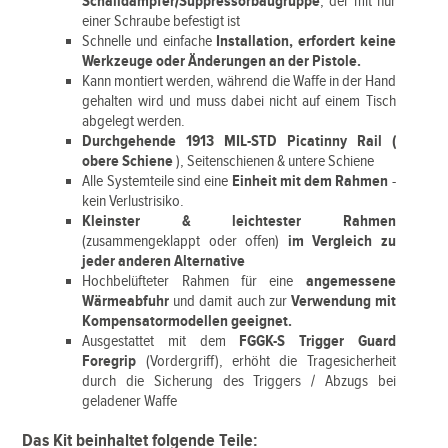
Schalldämpfer/Suppressorbaugruppe
, der mit nur
einer Schraube befestigt ist
Schnelle und einfache
Installation, erfordert keine
Werkzeuge oder Änderungen an der Pistole.
Kann montiert werden, während die Waffe in der Hand
gehalten wird und muss dabei nicht auf einem Tisch
abgelegt werden.
Durchgehende 1913 MIL-STD Picatinny Rail (
obere Schiene
), Seitenschienen & untere Schiene
Alle Systemteile sind eine
Einheit mit dem Rahmen
-
kein Verlustrisiko.
Kleinster & leichtester Rahmen
(zusammengeklappt oder offen)
im Vergleich zu
jeder anderen Alternative
Hochbelüfteter Rahmen für eine
angemessene
Wärmeabfuhr
und damit auch zur
Verwendung mit
Kompensatormodellen geeignet.
Ausgestattet mit dem
FGGK-S Trigger Guard
Foregrip
(Vordergriff), erhöht die Tragesicherheit
durch die Sicherung des Triggers / Abzugs bei
geladener Waffe
Das Kit beinhaltet folgende Teile: