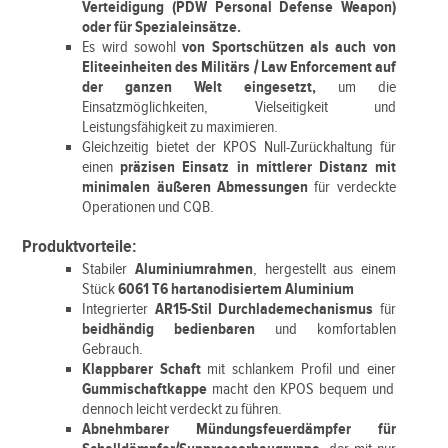
Verteidigung (PDW Personal Defense Weapon)
oder für Spezialeinsätze.
Es wird sowohl
von Sportschützen als auch von
Eliteeinheiten des Militärs / Law Enforcement auf
der ganzen Welt eingesetzt,
um die
Einsatzmöglichkeiten, Vielseitigkeit und
Leistungsfähigkeit zu maximieren.
Gleichzeitig bietet der KPOS Null-Zurückhaltung für
einen
präzisen Einsatz in mittlerer Distanz mit
minimalen äußeren Abmessungen
für verdeckte
Operationen und CQB.
Produktvorteile:
Stabiler
Aluminiumrahmen
, hergestellt aus einem
Stück
6061 T6 hartanodisiertem Aluminium
Integrierter
AR15-Stil Durchlademechanismus
für
beidhändig bedienbaren
und komfortablen
Gebrauch.
Klappbarer Schaft
mit schlankem Profil und einer
Gummischaftkappe
macht den KPOS bequem und
dennoch leicht verdeckt zu führen.
Abnehmbarer Mündungsfeuerdämpfer für