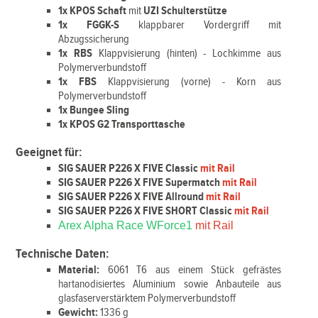
1x KPOS Schaft
mit
UZI Schulterstütze
1x FGGK-S
klappbarer Vordergriff mit
Abzugssicherung
1x RBS
Klappvisierung (hinten) - Lochkimme aus
Polymerverbundstoff
1x FBS
Klappvisierung (vorne) - Korn aus
Polymerverbundstoff
1x Bungee Sling
1x KPOS G2 Transporttasche
Geeignet für:
SIG SAUER P226 X FIVE Classic
mit Rail
SIG SAUER P226 X FIVE Supermatch
mit Rail
SIG SAUER P226 X FIVE Allround
mit Rail
SIG SAUER P226 X FIVE SHORT Classic
mit Rail
Arex Alpha Race WForce1
mit Rail
Technische Daten:
Material:
6061 T6 aus einem Stück gefrästes
hartanodisiertes Aluminium sowie Anbauteile aus
glasfaserverstärktem Polymerverbundstoff
Gewicht:
1336 g