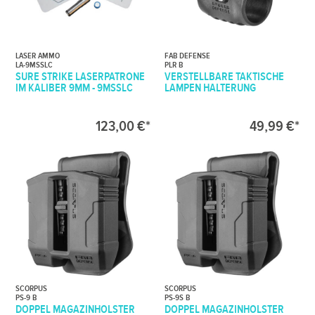
LASER AMMO
FAB DEFENSE
LA-9MSSLC
PLR B
SURE STRIKE LASERPATRONE
VERSTELLBARE TAKTISCHE
IM KALIBER 9MM - 9MSSLC
LAMPEN HALTERUNG
123,00 €*
49,99 €*
SCORPUS
SCORPUS
PS-9 B
PS-9S B
DOPPEL MAGAZINHOLSTER
DOPPEL MAGAZINHOLSTER