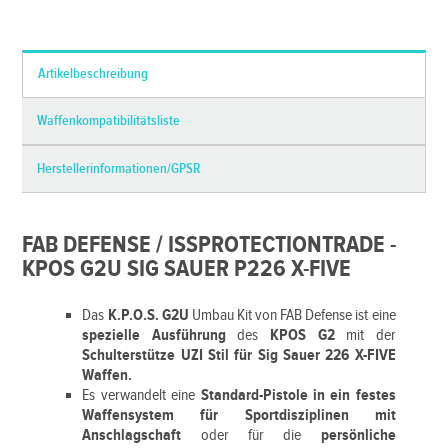
*Alle Preise inkl. MwSt. und zzgl.
Versandkosten
Artikelbeschreibung
Waffenkompatibilitätsliste
Herstellerinformationen/GPSR
FAB DEFENSE / ISSPROTECTIONTRADE -
KPOS G2U SIG SAUER P226 X-FIVE
Das
K.P.O.S. G2U
Umbau Kit von FAB Defense ist eine
spezielle Ausführung
des
KPOS G2
mit der
Schulterstütze UZI Stil für Sig Sauer 226 X-FIVE
Waffen.
Es
verwandelt eine
Standard-Pistole in ein festes
Waffensystem für Sportdisziplinen mit
Anschlagschaft
oder für die
persönliche