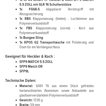
5.5 ZOLL mit GLR 16 Schulterstütze
1x FGGK-S
klappbarer Vordergriff mit
Abzugssicherung
1x RBS
Klappvisierung (hinten) - Lochkimme aus
Polymerverbundstoff
1x FBS
Klappvisierung (vorne) - Korn aus
Polymerverbundstoff
1x Bungee Sling
1x
KPOS G2 Transporttasche
mit Polsterung und
Ösen für ein Vorhängeschloss
Geeignet für
Heckler & Koch
:
SFP9 MATCH 5.5 ZOLL
SFP9 Match OR
SFP9L
Technische Daten:
Material:
6061 T6 aus einem Stück gefrästes
hartanodisiertes Aluminium sowie Anbauteile aus
glasfaserverstärktem Polymerverbundstoff
Gewicht:
1336 g
Breite:
59 mm