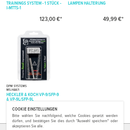
TRAININGS SYSTEM - 1 STÜCK -
LAMPEN HALTERUNG
I-MTTS-1
123,00 €*
49,99 €*
DPM SYSTEMS
MS-H&K/1
HECKLER & KOCH VP-9/SFP-9
& VP-9L/SFP-9L
COOKIE EINSTELLUNGEN
85,99 €*
Bitte wählen Sie nachfolgend, welche Cookies gesetzt werden
dürfen, und bestätigen Sie dies durch "Auswahl speichern" oder
akzeptieren Sie alle.