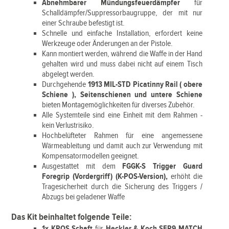
Abnehmbarer Mündungsfeuerdämpfer
für
Schalldämpfer/Suppressorbaugruppe, der mit nur
einer Schraube befestigt ist.
Schnelle und einfache Installation, erfordert keine
Werkzeuge oder Änderungen an der Pistole.
Kann montiert werden, während die Waffe in der Hand
gehalten wird und muss dabei nicht auf einem Tisch
abgelegt werden.
Durchgehende
1913 MIL-STD Picatinny Rail ( obere
Schiene ), Seitenschienen und untere Schiene
bieten Montagemöglichkeiten für diverses Zubehör.
Alle Systemteile sind eine Einheit mit dem Rahmen -
kein Verlustrisiko.
Hochbelüfteter Rahmen für eine angemessene
Wärmeableitung und damit auch zur Verwendung mit
Kompensatormodellen geeignet.
Ausgestattet mit dem
FGGK-S Trigger Guard
Foregrip (Vordergriff) (K-POS-Version),
erhöht die
Tragesicherheit durch die Sicherung des Triggers /
Abzugs bei geladener Waffe
Das Kit beinhaltet folgende Teile:
1x KPOS Schaft
für
Heckler & Koch SFP9
MATCH