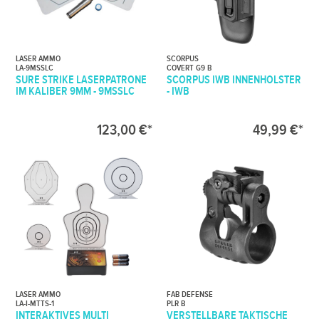
LASER AMMO
SCORPUS
LA-9MSSLC
COVERT G9 B
SURE STRIKE LASERPATRONE
SCORPUS IWB INNENHOLSTER
IM KALIBER 9MM - 9MSSLC
- IWB
123,00 €*
49,99 €*
LASER AMMO
FAB DEFENSE
LA-I-MTTS-1
PLR B
INTERAKTIVES MULTI
VERSTELLBARE TAKTISCHE