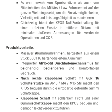
Es wird sowohl von Sportschützen als auch von
Eliteeinheiten des Militärs / Law Enforcement auf der
ganzen Welt eingesetzt, um die Einsatzmöglichkeiten,
Vielseitigkeit und Leistungsfähigkeit zu maximieren.
Gleichzeitig bietet der KPOS Null-Zurückhaltung für
einen präzisen Einsatz in mittlerer Distanz mit
minimalen äußeren Abmessungen für verdeckte
Operationen und CQB.
Produktvorteile:
Massiver
Aluminiumrahmen,
hergestellt aus einem
Stück 6061 T6 hartanodisiertem Aluminium
Integrierter
AR15-Stil Durchlademechanismus
für
beidhändig bedienbaren
und komfortablen
Gebrauch.
Nach rechts klappbarer Schaft
mit
GLR 16
Schulterstütze
im AR15 / M4 / M16 Stil macht den
KPOS bequem durch die einzigartig geformte Gummi
Schaftkappe.
Klappbarer Schaft
mit schlankem Profil und einer
Gummischaftkappe
macht den KPOS bequem und
dennoch leicht verdeckt zu führen.