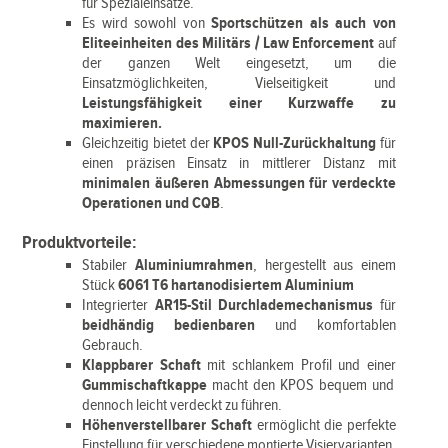
für Spezialeinsätze.
Es wird sowohl von
Sportschützen als auch von
Eliteeinheiten des Militärs / Law Enforcement
auf
der ganzen Welt eingesetzt, um die
Einsatzmöglichkeiten, Vielseitigkeit und
Leistungsfähigkeit einer Kurzwaffe zu
maximieren.
Gleichzeitig bietet der
KPOS Null-Zurückhaltung
für
einen präzisen Einsatz in mittlerer Distanz mit
minimalen äußeren Abmessungen für verdeckte
Operationen und CQB
.
Produktvorteile:
Stabiler
Aluminiumrahmen
, hergestellt aus einem
Stück
6061 T6 hartanodisiertem Aluminium
Integrierter
AR15-Stil Durchlademechanismus
für
beidhändig bedienbaren
und komfortablen
Gebrauch.
Klappbarer Schaft
mit schlankem Profil und einer
Gummischaftkappe
macht den KPOS bequem und
dennoch leicht verdeckt zu führen.
Höhenverstellbarer Schaft
ermöglicht die perfekte
Einstellung für verschiedene montierte Visiervarianten