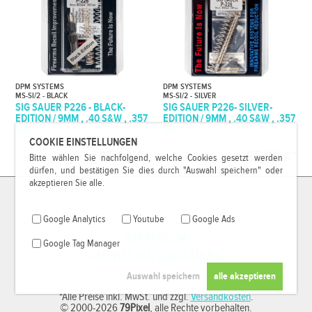
DPM SYSTEMS
DPM SYSTEMS
MS-SI/2 - BLACK
MS-SI/2 - SILVER
SIG SAUER P226 - BLACK-
SIG SAUER P226- SILVER-
EDITION / 9MM , .40 S&W , .357
EDITION / 9MM , .40 S&W , .357
SIG
SIG
COOKIE EINSTELLUNGEN
85,99 €*
85,99 €*
Bitte wählen Sie nachfolgend, welche Cookies gesetzt werden
dürfen, und bestätigen Sie dies durch "Auswahl speichern" oder
akzeptieren Sie alle.
Google Analytics
Youtube
Google Ads
IMPRESSUM
Google Tag Manager
DATENSCHUTZERKLÄRUNG
*Alle Preise inkl. MwSt. und zzgl.
Versandkosten
.
© 2000-2026
79Pixel
, alle Rechte vorbehalten.