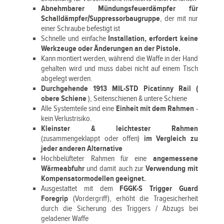
Abnehmbarer Mündungsfeuerdämpfer für
Schalldämpfer/Suppressorbaugruppe
, der mit nur
einer Schraube befestigt ist
Schnelle und einfache
Installation, erfordert keine
Werkzeuge oder Änderungen an der Pistole.
Kann montiert werden, während die Waffe in der Hand
gehalten wird und muss dabei nicht auf einem Tisch
abgelegt werden.
Durchgehende 1913 MIL-STD Picatinny Rail (
obere Schiene
), Seitenschienen & untere Schiene
Alle Systemteile sind eine
Einheit mit dem Rahmen
-
kein Verlustrisiko.
Kleinster & leichtester Rahmen
(zusammengeklappt oder offen)
im Vergleich zu
jeder anderen Alternative
Hochbelüfteter Rahmen für eine
angemessene
Wärmeabfuhr
und damit auch zur
Verwendung mit
Kompensatormodellen geeignet.
Ausgestattet mit dem
FGGK-S Trigger Guard
Foregrip
(Vordergriff), erhöht die Tragesicherheit
durch die Sicherung des Triggers / Abzugs bei
geladener Waffe