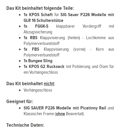
Das Kit beinhaltet folgende Teile:
1x KPOS Schaft
für
SIG Sauer P226 Modelle mit
GLR 16 Schulterstütze
1x FGGK-S
klappbarer Vordergriff mit
Abzugssicherung
1x RBS
Klappvisierung (hinten) - Lochkimme aus
Polymerverbundstoff
1x FBS
Klappvisierung (vorne) - Korn aus
Polymerverbundstoff
1x Bungee Sling
1x
KPOS G2 Rucksack
mit Polsterung und Ösen für
ein Vorhängeschloss
Das Kit beinhaltet
nicht
:
Vorhängeschloss
Geeignet für:
SIG SAUER P226 Modelle mit Picatinny Rail
und
Klassischer Frame (
ohne
Beavertail)
Technische Daten: