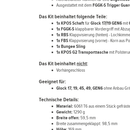
Ausgestattet mit dem
FGGK-S Trigger Guar
Das Kit beinhaltet folgende Teile:
1x KPOS Schaft
für
Glock 17/19 GEN6
mit
1x FGGK-S
klappbarer Vordergriff mit Abzu
1x RBS
Klappvisierung (hinten) - Lochkimm
1x FBS
Klappvisierung (vorne) - Korn aus 
1x Bungee Sling
1x
KPOS G2 Transporttasche
mit Polsteru
Das Kit beinhaltet
nicht
:
Vorhängeschloss
Geeignet für:
Glock
17, 19, 45, 49, GEN6
ohne Anbau Gri
Technische Details:
Material:
6061 T6 aus einem Stück gefräste
Gewicht:
1290 g
Breite offen:
59,5 mm
Breite zusammengeklappt: 98,5 mm
Höhe:
169 mm