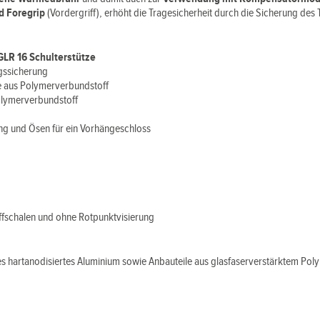
d Foregrip
(Vordergriff), erhöht die Tragesicherheit durch die Sicherung des
GLR 16 Schulterstütze
gssicherung
e aus Polymerverbundstoff
Polymerverbundstoff
ng und Ösen für ein Vorhängeschloss
ffschalen und
ohne Rotpunktvisierung
s hartanodisiertes Aluminium sowie Anbauteile aus glasfaserverstärktem Po