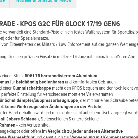
ste
Herstellerinformationen/GPSR
RADE - KPOS G2C FÜR GLOCK 17/19 GEN6
verwandelt eine Standard-Pistole in ein festes Waffensystem für Sportdiszipl
) oder für Spezialeinsätze.
von Eliteeinheiten des Militärs / Law Enforcement auf der ganzen Welt einges
ltung für einen präzisen Einsatz in mittlerer Distanz mit minimalen äußeren 
us einem Stück
6061 T6 hartanodisiertem Aluminium
ismus
für
beidhändig bedienbaren
und komfortablen Gebrauch.
d einer
Gummischaftkappe
macht den KPOS bequem und dennoch leicht ver
 perfekte Einstellung für verschiedene montierte Visiervarianten
r Schalldämpfer/Suppressorbaugruppe
, der mit nur einer Schraube befest
dert keine Werkzeuge oder Änderungen an der Pistole.
 der Hand gehalten wird und muss dabei nicht auf einem Tisch abgelegt werd
il ( obere Schiene
), Seitenschienen & untere Schiene
m Rahmen
- kein Verlustrisiko.
ngeklappt oder offen)
im Vergleich zu jeder anderen Alternative
ene Wärmeabfuhr
und damit auch zur
Verwendung mit Kompensatormode