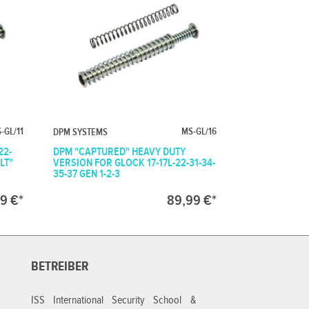
-GL/11
MS-GL/16
DPM SYSTEMS
22-
DPM "CAPTURED" HEAVY DUTY
LT"
VERSION FOR GLOCK 17-17L-22-31-34-
35-37 GEN 1-2-3
9 €*
89,99 €*
BETREIBER
ISS International Security School &