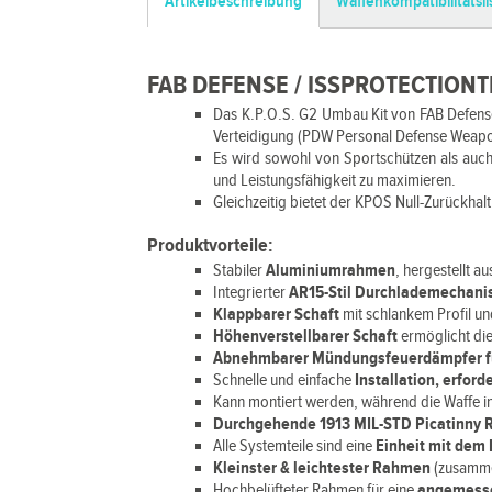
Artikelbeschreibung
Waffenkompatibilitätsli
FAB DEFENSE / ISSPROTECTIONT
Das K.P.O.S. G2 Umbau Kit von FAB Defense 
Verteidigung (PDW Personal Defense Weapon
Es wird sowohl von Sportschützen als auch 
und Leistungsfähigkeit zu maximieren.
Gleichzeitig bietet der KPOS Null-Zurückha
Produktvorteile:
Stabiler
Aluminiumrahmen
, hergestellt a
Integrierter
AR15-Stil Durchlademechan
Klappbarer Schaft
mit schlankem Profil un
Höhenverstellbarer Schaft
ermöglicht die
Abnehmbarer Mündungsfeuerdämpfer fü
Schnelle und einfache
Installation, erfor
Kann montiert werden, während die Waffe in
Durchgehende 1913 MIL-STD Picatinny Ra
Alle Systemteile sind eine
Einheit mit de
Kleinster & leichtester Rahmen
(zusamme
Hochbelüfteter Rahmen für eine
angemess