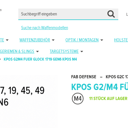
Suche nach Waffenmodellen
TE
WAFFENZUBEHÖR
OPTIK / MONTAGEN
HOLSTE
GERIEMEN & SLINGS
TARGETSYSTEME
KPOS G2M4 FUER GLOCK 1719 GEN6 KPOS M4
FAB DEFENSE
–
KPOS G2C 1
KPOS G2/M4 FÜ
11 STÜCK AUF LAGER