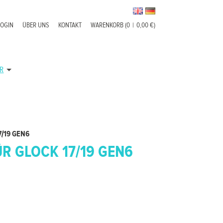
LOGIN
ÜBER UNS
KONTAKT
WARENKORB (0
|
0,00 €)
R
7/19 GEN6
R GLOCK 17/19 GEN6