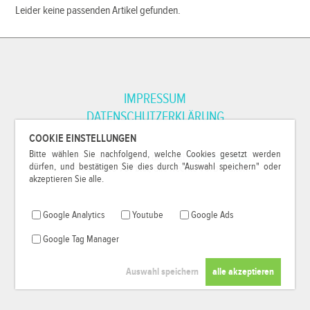
Leider keine passenden Artikel gefunden.
IMPRESSUM
DATENSCHUTZERKLÄRUNG
COOKIE EINSTELLUNGEN
Bitte wählen Sie nachfolgend, welche Cookies gesetzt werden
*Alle Preise inkl. MwSt. und zzgl.
Versandkosten
.
dürfen, und bestätigen Sie dies durch "Auswahl speichern" oder
© 2000-2026
79Pixel
, alle Rechte vorbehalten.
akzeptieren Sie alle.
Google Analytics
Youtube
Google Ads
Google Tag Manager