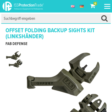
0
OFFSET FOLDING BACKUP SIGHTS KIT
(LINKSHÄNDER)
FAB DEFENSE