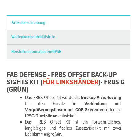
*Alle Preise inkl. MwSt. und zzgl.
Versandkosten
Artikelbeschreibung
Waffenkompatibilitätsliste
Herstellerinformationen/GPSR
FAB DEFENSE - FRBS OFFSET BACK-UP
SIGHTS KIT (
FÜR LINKSHÄNDER
)- FRBS G
(GRÜN)
Das FRBS Offset Kit wurde als
Backup-Visierlösung
für den Einsatz
in Verbindung mit
Vergrößerungslinsen bei CQB-Szenarien
oder für
IPSC-Disziplinen
entwickelt.
Das FRBS Offset Kit ist ein fortschrittliches,
langlebiges und flaches Zusatzvisierkit mit zwei
Lochkimmengrößén.