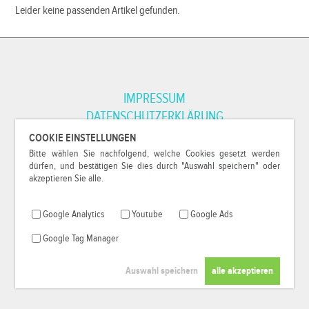
Leider keine passenden Artikel gefunden.
IMPRESSUM
DATENSCHUTZERKLÄRUNG
COOKIE EINSTELLUNGEN
Bitte wählen Sie nachfolgend, welche Cookies gesetzt werden
*Alle Preise inkl. MwSt. und zzgl.
Versandkosten
.
dürfen, und bestätigen Sie dies durch "Auswahl speichern" oder
© 2000-2026
79Pixel
, alle Rechte vorbehalten.
akzeptieren Sie alle.
Google Analytics
Youtube
Google Ads
Google Tag Manager