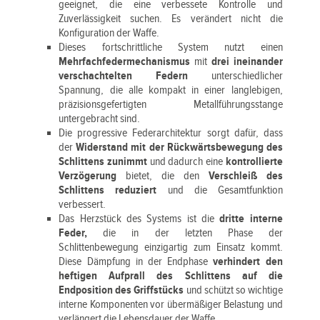
geeignet, die eine verbessete Kontrolle und
Zuverlässigkeit suchen. Es verändert nicht die
Konfiguration der Waffe.
Dieses fortschrittliche System nutzt einen
Mehrfachfedermechanismus
mit
drei ineinander
verschachtelten Federn
unterschiedlicher
Spannung, die alle kompakt in einer langlebigen,
präzisionsgefertigten Metallführungsstange
untergebracht sind.
Die progressive Federarchitektur sorgt dafür, dass
der
Widerstand mit der Rückwärtsbewegung des
Schlittens zunimmt
und dadurch eine
kontrollierte
Verzögerung
bietet, die den
Verschleiß des
Schlittens reduziert
und die Gesamtfunktion
verbessert.
Das Herzstück des Systems ist die
dritte interne
Feder,
die in der letzten Phase der
Schlittenbewegung einzigartig zum Einsatz kommt.
Diese Dämpfung in der Endphase
verhindert den
heftigen Aufprall des Schlittens auf die
Endposition des Griffstücks
und schützt so wichtige
interne Komponenten vor übermäßiger Belastung und
verlängert die Lebensdauer der Waffe.