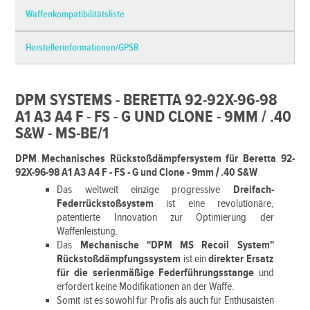
Waffenkompatibilitätsliste
Herstellerinformationen/GPSR
DPM SYSTEMS - BERETTA 92-92X-96-98
A1 A3 A4 F - FS - G UND CLONE - 9MM / .40
S&W - MS-BE/1
DPM Mechanisches Rückstoßdämpfersystem für Beretta 92-
92X-96-98 A1 A3 A4 F - FS - G und Clone - 9mm / .40 S&W
Das weltweit einzige progressive
Dreifach-
Federrückstoßsystem
ist eine revolutionäre,
patentierte Innovation zur Optimierung der
Waffenleistung.
Das
Mechanische "DPM MS Recoil System"
Rückstoßdämpfungssystem
ist ein
direkter Ersatz
für die serienmäßige Federführungsstange
und
erfordert keine Modifikationen an der Waffe.
Somit ist es sowohl für Profis als auch für Enthusaisten