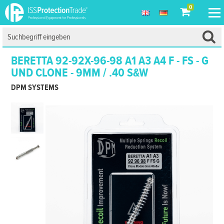
0
BERETTA 92-92X-96-98 A1 A3 A4 F - FS - G
UND CLONE - 9MM / .40 S&W
DPM SYSTEMS