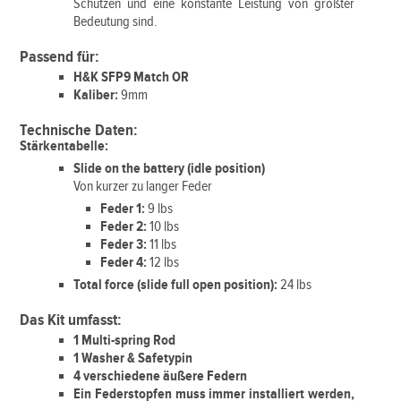
Schützen und eine konstante Leistung von größter
Bedeutung sind.
Passend für:
H&K SFP9 Match OR
Kaliber:
9mm
Technische Daten:
Stärkentabelle:
Slide on the battery (idle position)
Von kurzer zu langer Feder
Feder 1:
9 lbs
Feder 2:
10 lbs
Feder 3:
11 lbs
Feder 4:
12 lbs
Total force (slide full open position):
24 lbs
Das Kit umfasst:
1 Multi-spring Rod
1 Washer & Safetypin
4 verschiedene äußere Federn
Ein Federstopfen muss immer installiert werden,