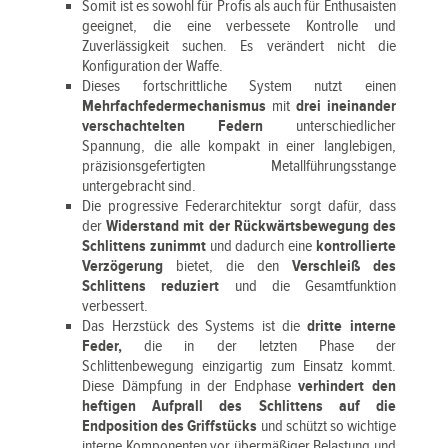
Somit ist es sowohl für Profis als auch für Enthusaisten
geeignet, die eine verbessete Kontrolle und
Zuverlässigkeit suchen. Es verändert nicht die
Konfiguration der Waffe.
Dieses fortschrittliche System nutzt einen
Mehrfachfedermechanismus
mit
drei ineinander
verschachtelten Federn
unterschiedlicher
Spannung, die alle kompakt in einer langlebigen,
präzisionsgefertigten Metallführungsstange
untergebracht sind.
Die progressive Federarchitektur sorgt dafür, dass
der
Widerstand mit der Rückwärtsbewegung des
Schlittens zunimmt
und dadurch eine
kontrollierte
Verzögerung
bietet, die den
Verschleiß des
Schlittens reduziert
und die Gesamtfunktion
verbessert.
Das Herzstück des Systems ist die
dritte interne
Feder,
die in der letzten Phase der
Schlittenbewegung einzigartig zum Einsatz kommt.
Diese Dämpfung in der Endphase
verhindert den
heftigen Aufprall des Schlittens auf die
Endposition des Griffstücks
und schützt so wichtige
interne Komponenten vor übermäßiger Belastung und