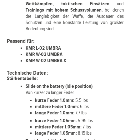
Wettkämpfen, taktischen Einsätzen
und
Trainings mit hohem Schussvolumen
, bei denen
die Langlebigkeit der Waffe, die Ausdauer des
Schützen und eine konstante Leistung von größter
Bedeutung sind.
Passend für:
KMR L-02 UMBRA
KMR W-02 UMBRA
KMR W-02 UMBRA X
Technische Daten:
Stärkentabelle:
Slide on the battery (idle position)
Von kurzer zu langer Feder
kurze Feder 1.0mm:
5.5 lbs
mittlere Feder 1.0mm:
6 lbs
lange Feder 1.0mm:
7.7 lbs
kurze Feder 1.05mm:
5.95 lbs
mittlere Feder 1.05mm:
7 lbs
lange Feder 1.05mm:
8.15
lbs