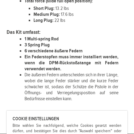
Total force (slide full open position):
Short Plug:
13.2 lbs
Medium Plug:
17.6 lbs
Long Plug:
22 lbs
Das Kit umfasst:
1 Multi-spring Rod
3 Spring Plug
6 verschiedene äußere Federn
Ein Federstopfen muss immer installiert werden,
wenn die DPM-Rückstoßstange mit Federn
verwendet werden.
Die äußeren Federn unterscheiden sich in ihrer Länge,
wobei die lange Feder stärker und die kurze Feder
schwächer ist, sodass der Schütze die Pistole in der
Öffnungs- und Verriegelungsposition auf seine
Bedürfnisse einstellen kann.
COOKIE EINSTELLUNGEN
Bitte wählen Sie nachfolgend, welche Cookies gesetzt werden
dürfen, und bestätigen Sie dies durch "Auswahl speichern" oder