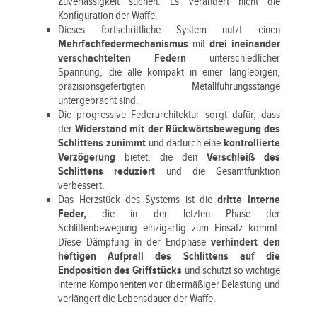
Zuverlässigkeit suchen. Es verändert nicht die
Konfiguration der Waffe.
Dieses fortschrittliche System nutzt einen
Mehrfachfedermechanismus
mit
drei ineinander
verschachtelten Federn
unterschiedlicher
Spannung, die alle kompakt in einer langlebigen,
präzisionsgefertigten Metallführungsstange
untergebracht sind.
Die progressive Federarchitektur sorgt dafür, dass
der
Widerstand mit der Rückwärtsbewegung des
Schlittens zunimmt
und dadurch eine
kontrollierte
Verzögerung
bietet, die den
Verschleiß des
Schlittens reduziert
und die Gesamtfunktion
verbessert.
Das Herzstück des Systems ist die
dritte interne
Feder,
die in der letzten Phase der
Schlittenbewegung einzigartig zum Einsatz kommt.
Diese Dämpfung in der Endphase
verhindert den
heftigen Aufprall des Schlittens auf die
Endposition des Griffstücks
und schützt so wichtige
interne Komponenten vor übermäßiger Belastung und
verlängert die Lebensdauer der Waffe.