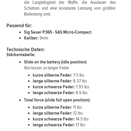
die Langlebigkeit der Waffe, die Ausdauer des
Schützen und eine konstante Leistung von größter
Bedeutung sind.
Passend für:
Sig Sauer P365 - SAS Micro-Compact
Kaliber:
9mm
Technische Daten:
Stärkentabelle:
Slide on the battery (idle position)
Von kurzer zu langer Feder
kurze silberne Feder:
7.5 lbs
lange silberne Feder:
8.37 lbs
kurze schwarze Feder:
7.93 lbs
lange schwarze Feder:
8.6 lbs
Total force (slide full open position):
kurze silberne Feder:
11 lbs
lange silberne Feder:
12 lbs
kurze schwarze Feder:
14.5 lbs
lange schwarze Feder:
17 lbs