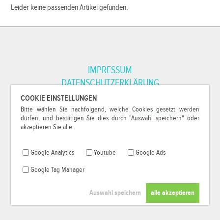
Leider keine passenden Artikel gefunden.
IMPRESSUM
DATENSCHUTZERKLÄRUNG
COOKIE EINSTELLUNGEN
Bitte wählen Sie nachfolgend, welche Cookies gesetzt werden
*Alle Preise inkl. MwSt. und zzgl.
Versandkosten
.
dürfen, und bestätigen Sie dies durch "Auswahl speichern" oder
© 2000-2026
79Pixel
, alle Rechte vorbehalten.
akzeptieren Sie alle.
Google Analytics
Youtube
Google Ads
Google Tag Manager