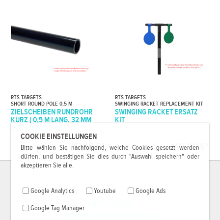
RTS TARGETS
RTS TARGETS
SHORT ROUND POLE 0,5 M
SWINGING RACKET REPLACEMENT KIT
ZIELSCHEIBEN RUNDROHR
SWINGING RACKET ERSATZ
KURZ ( 0,5 M LANG, 32 MM
KIT
DURCHMESSER)
COOKIE EINSTELLUNGEN
17,99 €*
149,99 €*
Bitte wählen Sie nachfolgend, welche Cookies gesetzt werden
dürfen, und bestätigen Sie dies durch "Auswahl speichern" oder
akzeptieren Sie alle.
Google Analytics
Youtube
Google Ads
IMPRESSUM
Google Tag Manager
DATENSCHUTZERKLÄRUNG