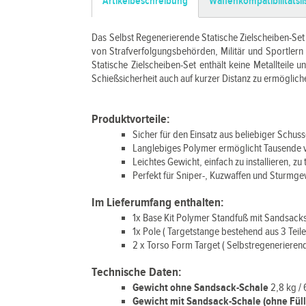
Artikelbeschreibung
Waffenkompatibilitätsli
Das Selbst Regenerierende Statische Zielscheiben-Set (
von Strafverfolgungsbehörden, Militär und Sportlern
Statische Zielscheiben-Set enthält keine Metallteile 
Schießsicherheit auch auf kurzer Distanz zu ermöglich
Produktvorteile:
Sicher für den Einsatz aus beliebiger Schus
Langlebiges Polymer ermöglicht Tausende v
Leichtes Gewicht, einfach zu installieren, zu
Perfekt für Sniper-, Kuzwaffen und Sturmge
Im Lieferumfang enthalten:
1x Base Kit Polymer Standfuß mit Sandsac
1x Pole ( Targetstange bestehend aus 3 Teile
2 x Torso Form Target ( Selbstregenerierend
Technische Daten:
Gewicht ohne Sandsack-Schale
2,8 kg / 
Gewicht mit Sandsack-Schale (ohne Fül