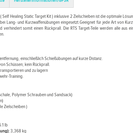
ste
Herstellerinformationen/GPSR
 Self Healing Static Target Kit ) inklusive 2 Zielschieben ist die optimale Lös
 bei Lang- und Kurzwaffenübungen eingesetzt.Geeignet für jede Art von Ku
und verhindert somit einen Rückprall. Die RTS Target-Teile werden alle aus 
en.
sentfernung, einschließlich Schießübungen auf kurze Distanz.
on Schüssen; kein Rückprall.
 transportieren und zu lagern
wehr-Training.
kschale, Polymer Schrauben und Sandsack)
n)
e Zielscheiben )
6.1 lb
lung):
3,368 kg