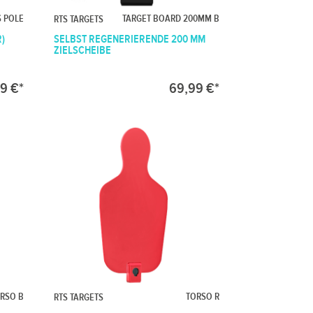
S POLE
TARGET BOARD 200MM B
RTS TARGETS
R)
SELBST REGENERIERENDE 200 MM
ZIELSCHEIBE
9 €*
69,99 €*
RSO B
TORSO R
RTS TARGETS