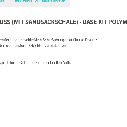
ste
Herstellerinformationen/GPSR
USS (
MIT
SANDSACKSCHALE
) - BASE KIT POLY
sentfernung, einschließlich Schießübungen auf kurze Distanz.
nden oder anderen Objekten zu platzieren.
sport durch Griffmulden und schnellen Aufbau