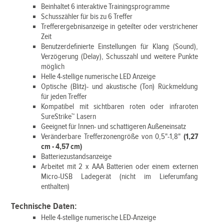
Beinhaltet 6 interaktive Trainingsprogramme
Schusszähler für bis zu 6 Treffer
Trefferergebnisanzeige in geteilter oder verstrichener
Zeit
Benutzerdefinierte Einstellungen für Klang (Sound),
Verzögerung (Delay), Schusszahl und weitere Punkte
möglich
Helle 4-stellige numerische LED Anzeige
Optische (Blitz)- und akustische (Ton) Rückmeldung
für jeden Treffer
Kompatibel mit sichtbaren roten oder infraroten
SureStrike™ Lasern
Geeignet für Innen- und schattigeren Außeneinsatz
Veränderbare Trefferzonengröße von 0,5"-1,8"
(1,27
cm - 4,57 cm)
Batteriezustandsanzeige
Arbeitet mit 2 x AAA Batterien oder einem externen
Micro-USB Ladegerät (nicht im Lieferumfang
enthalten)
Technische Daten:
Helle 4-stellige numerische LED-Anzeige