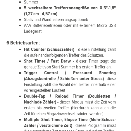
Summer
5 wechselbare Trefferzonengröße von 0,5"-1,8"
(1,27 cm - 4,57 cm)
Stativ und Wandhaltererungsoptioneb
AAA Batteriebetrieben oder mit externem Micro USB
Ladegerät
6 Betriebsarten:
Hit Counter
(Schusszähler)
- diese Einstellung zählt
die aufeinanderfolgenden Treffer des Schützen.
Shot Timer / Fast Draw
- dieser Timer zeigt die
genaue Zeit von Start Summer bis erstem Treffer an.
Trigger Control / Pressured Shooting
(Abzugskontrolle / Schießen unter Stress)
- diese
Einstellung zählt die Anzahl der Treffer innerhalb einer
voreingestellten Laufzeit
Double-Tap / Reload Timer (Doubletten /
Nachlade Zähler)
- dieser Modus misst die Zeit vom
ersten bis zweiten Treffer (hierdurch kann auch die
Zeit für einen Magazinwechsel trainiert werden)
Multiple Shot Timer, Elapse Time (Mehr-Schuss-
Zähler / verstrichene Zeit)
- dieses Programm misst