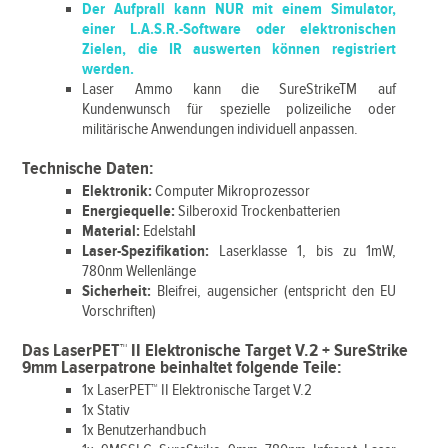
Der Aufprall kann NUR mit einem Simulator,
einer L.A.S.R.-Software oder elektronischen
Zielen, die IR auswerten können registriert
werden.
Laser Ammo kann die SureStrikeTM auf
Kundenwunsch für spezielle polizeiliche oder
militärische Anwendungen individuell anpassen.
Technische Daten:
Elektronik:
Computer Mikroprozessor
Energiequelle:
Silberoxid Trockenbatterien
Material:
Edelstah
l
Laser-Spezifikation:
Laserklasse 1, bis zu 1mW,
780nm Wellenlänge
Sicherheit:
Bleifrei, augensicher (entspricht den EU
Vorschriften)
Das LaserPET™ II Elektronische Target V.2 + SureStrike
9mm Laserpatrone beinhaltet folgende Teile:
1x LaserPET™ II Elektronische Target V.2
1x Stativ
1x Benutzerhandbuch