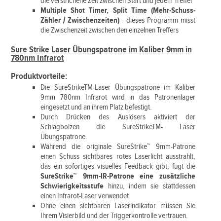
die verstrichene Zeit zwischen Start und jedem Treffer
Multiple Shot Timer, Split Time (Mehr-Schuss-
Zähler / Zwischenzeiten)
- dieses Programm misst
die Zwischenzeit zwischen den einzelnen Treffers
Sure Strike Laser Übungspatrone im Kaliber 9mm in
780nm Infrarot
Produktvorteile:
Die SureStrikeTM-Laser Übungspatrone im Kaliber
9mm 780nm Infrarot wird in das Patronenlager
eingesetzt und an ihrem Platz befestigt.
Durch Drücken des Auslösers aktiviert der
Schlagbolzen die SureStrikeTM- Laser
Übungspatrone.
Während die originale SureStrike™ 9mm-Patrone
einen Schuss sichtbares rotes Laserlicht ausstrahlt,
das ein sofortiges visuelles Feedback gibt, fügt die
SureStrike™ 9mm-IR-Patrone eine zusätzliche
Schwierigkeitsstufe
hinzu, indem sie stattdessen
einen Infrarot-Laser verwendet.
Ohne einen sichtbaren Laserindikator müssen Sie
Ihrem Visierbild und der Triggerkontrolle vertrauen.