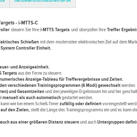
ste
Herstellerinformationen/GPSR
Targets - i-MTTS-C
roller
steuern Sie Ihre
i-MTTS Targets
und überpüfen Ihre
Treffer Ergebn
 Taktisches Schießen
mit dem modernsten elektronischen Ziel auf dem Mark
System Controller Einheit.
euer- und Anzeigeeinheit.
S Targets
aus der Ferne zu steuern.
numerisches Anzeige-Tableau für Trefferergebnisse und Zeiten.
den verschiedenen Trainingsprogrammen (6 Modi) gewechselt
werden.
iten) und Gesamtzeiten
und den jeweiligen Ergebnissen hin und her geschal
hl
manuell als auch automatisch
gestartet werden.
l kann wie bei einem Schieß-Timer
zufällig oder definiert
voreingestellt werd
 auf den Zielen,
stellt die Länge des Trainingsprogramms ein und es kann di
 auch aus einer größeren Distanz steuern
und auch
Untergruppen defin