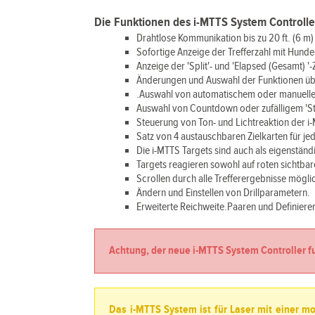
Die Funktionen des i-MTTS System Controll
Drahtlose Kommunikation bis zu 20 ft. (6 m
Sofortige Anzeige der Trefferzahl mit Hund
Anzeige der 'Split'- und 'Elapsed (Gesamt) '-
Änderungen und Auswahl der Funktionen üb
.Auswahl von automatischem oder manuellem
Auswahl von Countdown oder zufälligem 'Sta
Steuerung von Ton- und Lichtreaktion der i
Satz von 4 austauschbaren Zielkarten für jed
Die i-MTTS Targets sind auch als eigenständ
Targets reagieren sowohl auf roten sichtbare
Scrollen durch alle Trefferergebnisse mögli
Ändern und Einstellen von Drillparametern.
Erweiterte Reichweite.Paaren und Definiere
Achtung, der neue i-MTTS System Controller f
Das i-MTTS System ist für Laser mit einer mo