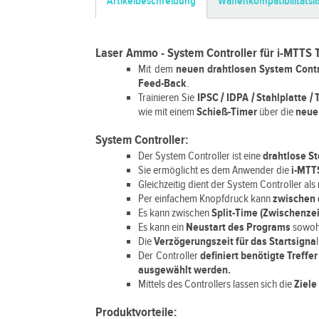
Artikelbeschreibung
Waffenkompatibilitätsli
Laser Ammo - System Controller für i-MTTS 
Mit dem
neuen drahtlosen System Cont
Feed-Back
.
Trainieren Sie
IPSC / IDPA / Stahlplatte /
wie mit einem
Schieß-Timer
über die
neue 
System Controller:
Der System Controller ist eine
drahtlose St
Sie ermöglicht es dem Anwender die
i-MTT
Gleichzeitig dient der System Controller als
Per einfachem Knopfdruck kann
zwischen 
Es kann zwischen
Split-Time (Zwischenze
Es kann ein
Neustart des Programs
sowo
Die
Verzögerungszeit für das Startsigna
Der Controller
definiert benötigte Treffer
ausgewählt werden.
Mittels des Controllers lassen sich die
Ziele
Produktvorteile: