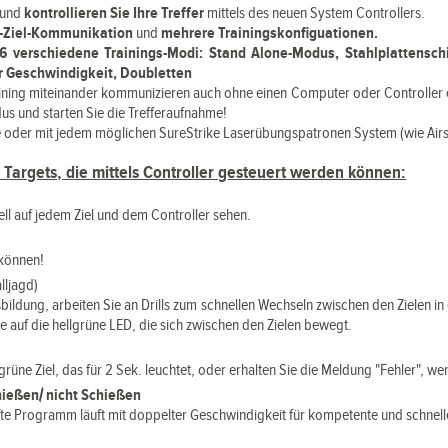
und
kontrollieren Sie Ihre Treffer
mittels des neuen System Controllers.
u-Ziel-Kommunikation
und
mehrere Trainingskonfiguationen.
6 verschiedene Trainings-Modi:
Stand Alone-Modus, Stahlplattenschi
r Geschwindigkeit, Doubletten
ining miteinander kommunizieren auch ohne einen Computer oder Controller ei
dus und starten Sie die Trefferaufnahme!
fe oder mit jedem möglichen SureStrike Laserübungspatronen System (wie Airs
. Targets, die mittels Controller gesteuert werden können:
ell auf jedem Ziel und dem Controller sehen.
e können!
lljagd)
bildung, arbeiten Sie an Drills zum schnellen Wechseln zwischen den Zielen i
e auf die hellgrüne LED, die sich zwischen den Zielen bewegt.
üne Ziel, das für 2 Sek. leuchtet, oder erhalten Sie die Meldung "Fehler", wen
ießen/ nicht Schießen
nfte Programm läuft mit doppelter Geschwindigkeit für kompetente und schnel