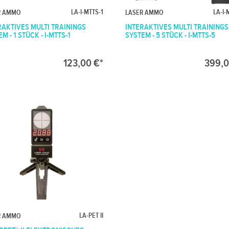
LA-I-MTTS-1
LA-I-
R AMMO
LASER AMMO
RAKTIVES MULTI TRAININGS
INTERAKTIVES MULTI TRAININGS
M - 1 STÜCK - I-MTTS-1
SYSTEM - 5 STÜCK - I-MTTS-5
123,00 €*
399,0
LA-PET II
R AMMO