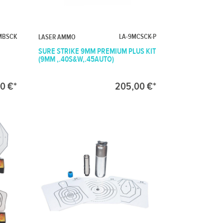
MBSCK
LA-9MCSCK-P
LASER AMMO
SURE STRIKE 9MM PREMIUM PLUS KIT
(9MM ,.40S&W,.45AUTO)
00 €*
205,00 €*