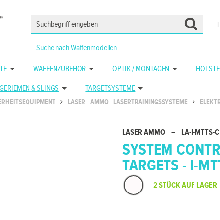
Suche nach Waffenmodellen
TE
WAFFENZUBEHÖR
OPTIK / MONTAGEN
HOLSTE
GERIEMEN & SLINGS
TARGETSYSTEME
ERHEITSEQUIPMENT
LASER AMMO LASERTRAININGSSYSTEME
ELEKT
LASER AMMO
–
LA-I-MTTS-C
SYSTEM CONTR
TARGETS - I-MT
2 STÜCK AUF LAGER