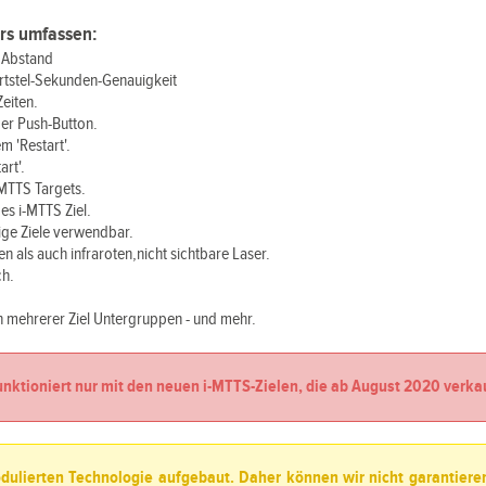
ers umfassen:
) Abstand
ertstel-Sekunden-Genauigkeit
Zeiten.
er Push-Button.
 'Restart'.
rt'.
-MTTS Targets.
es i-MTTS Ziel.
ige Ziele verwendbar.
n als auch infraroten,nicht sichtbare Laser.
ch.
n mehrerer Ziel Untergruppen - und mehr.
unktioniert nur mit den neuen i-MTTS-Zielen, die ab August 2020 verka
dulierten Technologie aufgebaut. Daher können wir nicht garantieren