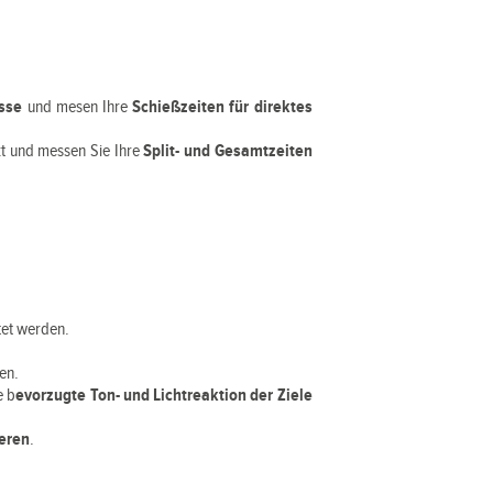
isse
und mesen Ihre
Schießzeiten für direktes
t und messen Sie Ihre
Split- und Gesamtzeiten
tet werden.
en.
e b
evorzugte Ton- und Lichtreaktion der Ziele
ieren
.