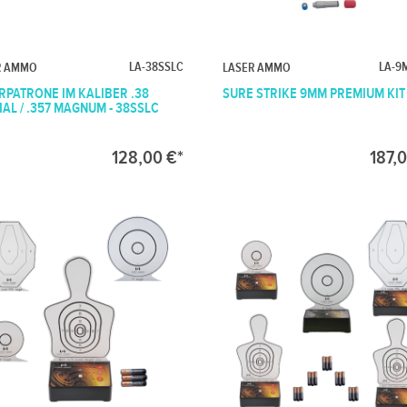
LA-38SSLC
LA-9
R AMMO
LASER AMMO
RPATRONE IM KALIBER .38
SURE STRIKE 9MM PREMIUM KIT
IAL / .357 MAGNUM - 38SSLC
128,00 €*
187,