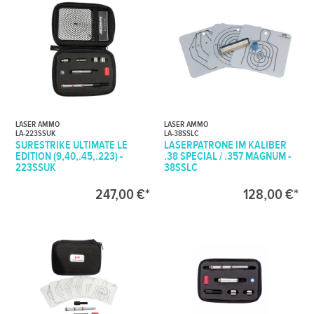
LASER AMMO
LASER AMMO
LA-223SSUK
LA-38SSLC
SURESTRIKE ULTIMATE LE
LASERPATRONE IM KALIBER
EDITION (9,40,.45,.223) -
.38 SPECIAL / .357 MAGNUM -
223SSUK
38SSLC
247,00 €*
128,00 €*