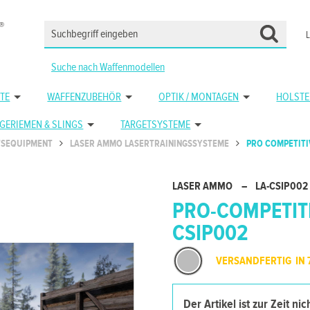
Suche nach Waffenmodellen
TE
WAFFENZUBEHÖR
OPTIK / MONTAGEN
HOLSTE
GERIEMEN & SLINGS
TARGETSYSTEME
TSEQUIPMENT
LASER AMMO LASERTRAININGSSYSTEME
PRO COMPETITI
LASER AMMO
–
LA-CSIP002
PRO-COMPETITI
CSIP002
VERSANDFERTIG IN 
Der Artikel ist zur Zeit ni