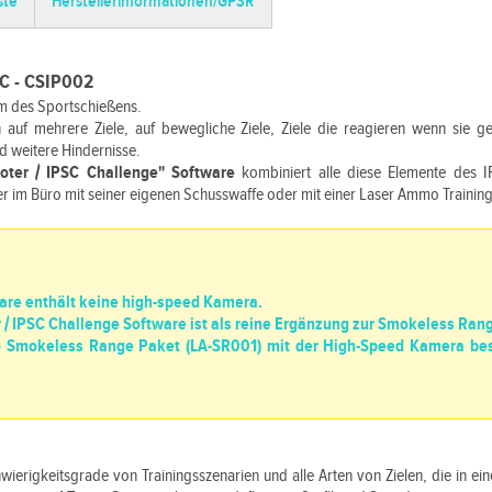
ste
Herstellerinformationen/GPSR
SC - CSIP002
m des Sportschießens.
auf mehrere Ziele, auf bewegliche Ziele, Ziele die reagieren wenn sie get
 weitere Hindernisse.
oter / IPSC Challenge" Software
kombiniert alle diese Elemente des 
im Büro mit seiner eigenen Schusswaffe oder mit einer Laser Ammo Trainings
ware enthält keine high-speed Kamera.
/ IPSC Challenge Software ist als reine Ergänzung zur Smokeless Rang
Smokeless Range Paket (LA-SR001) mit der High-Speed Kamera besi
wierigkeitsgrade von Trainingsszenarien und alle Arten von Zielen, die in e