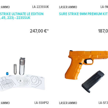
LA-223SSUK
LA-9
R AMMO
LASER AMMO
STRIKE ULTIMATE LE EDITION
SURE STRIKE 9MM PREMIUM KIT
,.45,.223) - 223SSUK
247,00 €*
187,
LA-SSHP12
LA-SF
R AMMO
LASER AMMO