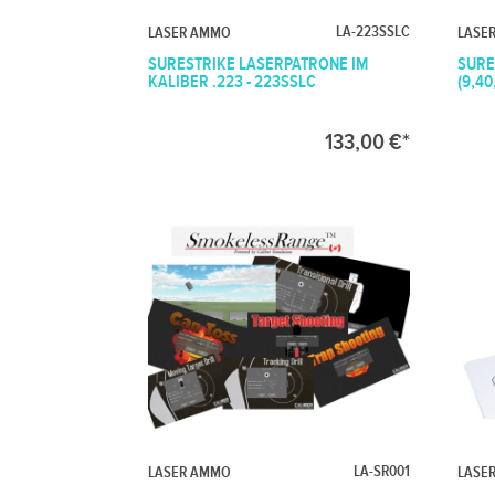
LA-223SSLC
LASER AMMO
LASE
SURESTRIKE LASERPATRONE IM
SURE
KALIBER .223 - 223SSLC
(9,40
133,00 €*
LA-SR001
LASER AMMO
LASE