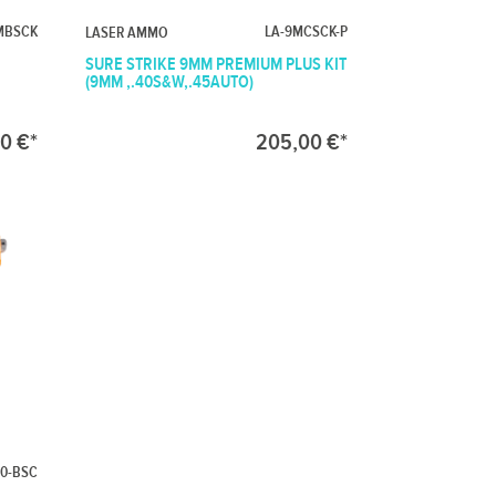
MBSCK
LA-9MCSCK-P
LASER AMMO
SURE STRIKE 9MM PREMIUM PLUS KIT
(9MM ,.40S&W,.45AUTO)
00 €*
205,00 €*
30-BSC