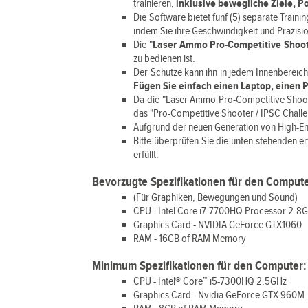
trainieren,
inklusive bewegliche Ziele, P
Die Software bietet fünf (5) separate Traini
indem Sie ihre Geschwindigkeit und Präzisio
Die "
Laser Ammo Pro-Competitive Shoot
zu bedienen ist.
Der Schütze kann ihn in jedem Innenbereich
Fügen Sie einfach einen Laptop, einen 
Da die "Laser Ammo Pro-Competitive Shoot
das "Pro-Competitive Shooter / IPSC Chall
Aufgrund der neuen Generation von High-En
Bitte überprüfen Sie die unten stehenden er
erfüllt.
Bevorzugte Spezifikationen für den Compute
(Für Graphiken, Bewegungen und Sound)
CPU - Intel Core i7-7700HQ Processor 2.8
Graphics Card - NVIDIA GeForce GTX1060
RAM - 16GB of RAM Memory
Minimum Spezifikationen für den Computer:
CPU - Intel® Core™ i5-7300HQ 2.5GHz
Graphics Card - Nvidia GeForce GTX 960M