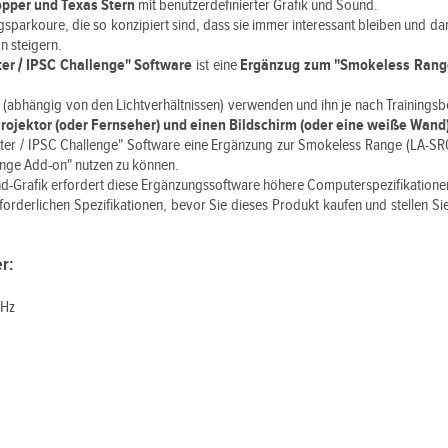
opper und Texas Stern
mit benutzerdefinierter Grafik und Sound.
ngsparkoure, die so konzipiert sind, dass sie immer interessant bleiben und da
n steigern.
er / IPSC Challenge" Software
ist eine
Ergänzug zum "Smokeless Rang
 (abhängig von den Lichtverhältnissen) verwenden und ihn je nach Trainings
Projektor (oder Fernseher) und einen Bildschirm (oder eine weiße Wand
er / IPSC Challenge" Software eine Ergänzung zur Smokeless Range (LA-SR0
enge Add-on" nutzen zu können.
d-Grafik erfordert diese Ergänzungssoftware höhere Computerspezifikatione
forderlichen Spezifikationen, bevor Sie dieses Produkt kaufen und stellen Si
r:
GHz