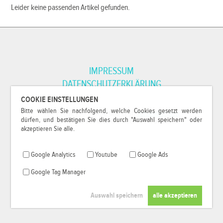
Leider keine passenden Artikel gefunden.
IMPRESSUM
DATENSCHUTZERKLÄRUNG
COOKIE EINSTELLUNGEN
Bitte wählen Sie nachfolgend, welche Cookies gesetzt werden
*Alle Preise inkl. MwSt. und zzgl.
Versandkosten
.
dürfen, und bestätigen Sie dies durch "Auswahl speichern" oder
© 2000-2026
79Pixel
, alle Rechte vorbehalten.
akzeptieren Sie alle.
Google Analytics
Youtube
Google Ads
Google Tag Manager