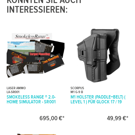
KÖNNTEN SIE AUCH
INTERESSIEREN:
LASER AMMO
SCORPUS
LA-SR001
M1 G-9 B
SMOKELESS RANGE ® 2.0-
M1 HOLSTER (PADDLE+BELT) (
HOME SIMULATOR - SR001
LEVEL 1 ) FÜR GLOCK 17 / 19
695,00 €*
49,99 €*