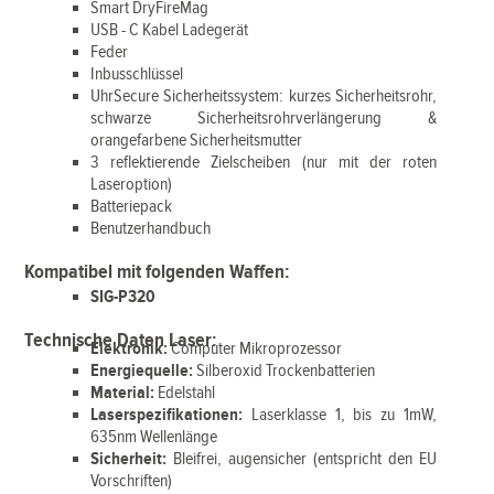
Smart DryFireMag
USB - C Kabel Ladegerät
Feder
Inbusschlüssel
UhrSecure Sicherheitssystem: kurzes Sicherheitsrohr,
schwarze Sicherheitsrohrverlängerung &
orangefarbene Sicherheitsmutter
3 reflektierende Zielscheiben (nur mit der roten
Laseroption)
Batteriepack
Benutzerhandbuch
Kompatibel mit folgenden Waffen:
SIG-P320
Technische Daten Laser:
Elektronik:
Computer Mikroprozessor
Energiequelle:
Silberoxid Trockenbatterien
Material:
Edelstahl
Laserspezifikationen:
Laserklasse 1, bis zu 1mW,
635nm Wellenlänge
Sicherheit:
Bleifrei, augensicher (entspricht den EU
Vorschriften)