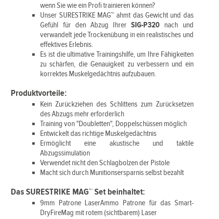
wenn Sie wie ein Profi trainieren können?
Unser SURESTRIKE MAG™ ahmt das Gewicht und das
Gefühl für den Abzug Ihrer
SIG-P320
nach und
verwandelt jede Trockenübung in ein realistisches und
effektives Erlebnis.
Es ist die ultimative Trainingshilfe, um Ihre Fähigkeiten
zu schärfen, die Genauigkeit zu verbessern und ein
korrektes Muskelgedächtnis aufzubauen.
Produktvorteile:
Kein Zurückziehen des Schlittens zum Zurücksetzen
des Abzugs mehr erforderlich
Training von "Doubletten", Doppelschüssen möglich
Entwickelt das richtige Muskelgedächtnis
Ermöglicht eine akustische und taktile
Abzugssimulation
Verwendet nicht den Schlagbolzen der Pistole
Macht sich durch Munitionsersparnis selbst bezahlt
Das SURESTRIKE MAG™ Set beinhaltet:
9mm Patrone LaserAmmo Patrone für das Smart-
DryFireMag mit rotem (sichtbarem) Laser