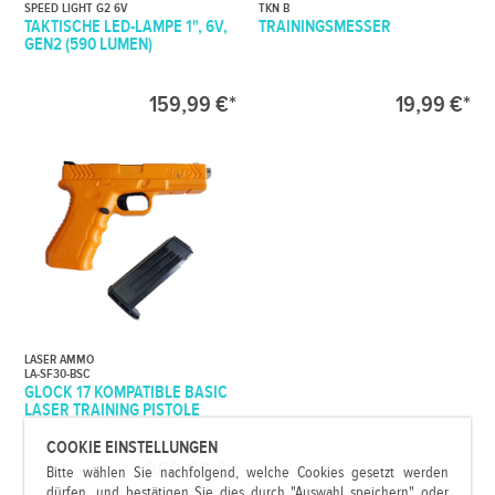
SPEED LIGHT G2 6V
TKN B
TAKTISCHE LED-LAMPE 1", 6V,
TRAININGSMESSER
GEN2 (590 LUMEN)
159,99 €*
19,99 €*
LASER AMMO
LA-SF30-BSC
GLOCK 17 KOMPATIBLE BASIC
LASER TRAINING PISTOLE
COOKIE EINSTELLUNGEN
369,00 €*
Bitte wählen Sie nachfolgend, welche Cookies gesetzt werden
dürfen, und bestätigen Sie dies durch "Auswahl speichern" oder