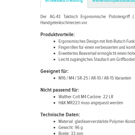
Artikelbeschreibung
Waffenkompatibilitätsli
Der AG-43 Taktisch Ergonomische Pistolengriff 
Handgelenkschmerzen vor.
Produktvorteile:
Ergonomisches Design mit Anti-Rutsch Funk
Fingerrillen für einen verbesserten und kom
Erweitertes Beavertail ermöglicht einen höh
Leicht zugängliches Staufach am Griffboden
Geeignet für:
M16 / M4 / SR-25 / AR-10 / AR-15 Varianten
Nicht passend für:
Walther Colt M4 Carbine .22 LR
H&K MR223 muss angepasst werden
Technische Daten:
Material: glasfaserverstärkte Polymer-Kons
Gewicht: 96 g
Breite: 33 mm