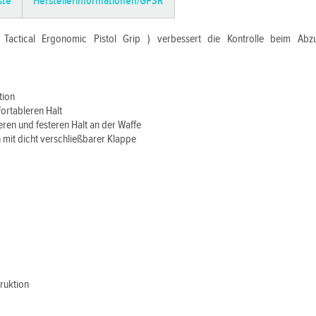
ste
Herstellerinformationen/GPSR
( Tactical Ergonomic Pistol Grip ) verbessert die Kontrolle beim Ab
tion
fortableren Halt
eren und festeren Halt an der Waffe
 mit dicht verschließbarer Klappe
truktion