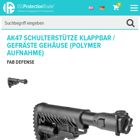
0
AK47 SCHULTERSTÜTZE KLAPPBAR /
GEFRÄSTE GEHÄUSE (POLYMER
AUFNAHME)
FAB DEFENSE