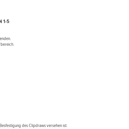
N 1-5
wenden.
rbereich.
Besfestigung des Clipdraws versehen ist.