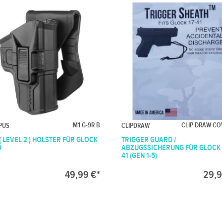
M1 G-9R B
CLIP DRAW CO
PUS
CLIPDRAW
 ( LEVEL 2 ) HOLSTER FÜR GLOCK
TRIGGER GUARD /
9
ABZUGSSICHERUNG FÜR GLOCK 1
41 (GEN 1-5)
49,99 €*
29,9