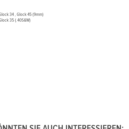
, Glock 34 , Glock 45 (9mm)
, Glock 35 (.40S&W)
NNTEN SIE AUCH INTERESSIEREN: