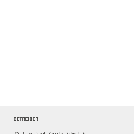
BETREIBER
ISS International Security School &