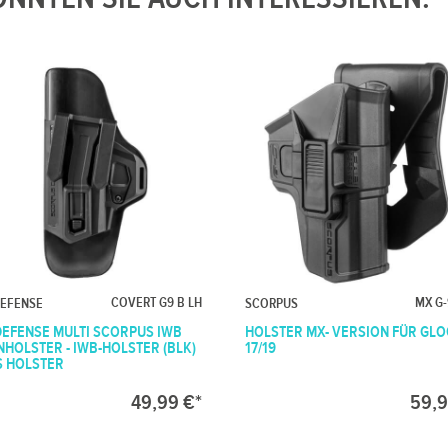
COVERT G9 B LH
MX G-
DEFENSE
SCORPUS
DEFENSE MULTI SCORPUS IWB
HOLSTER MX- VERSION FÜR GL
NHOLSTER - IWB-HOLSTER (BLK)
17/19
S HOLSTER
49,99 €*
59,9