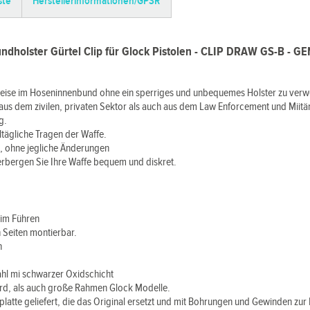
ste
Herstellerinformationen/GPSR
undholster Gürtel Clip für Glock Pistolen - CLIP DRAW GS-B - GE
weise im Hoseninnenbund ohne ein sperriges und unbequemes Holster zu ver
 aus dem zivilen, privaten Sektor als auch aus dem Law Enforcement und Miitä
g.
ltägliche Tragen der Waffe.
h, ohne jegliche Änderungen
erbergen Sie Ihre Waffe bequem und diskret.
eim Führen
n Seiten montierbar.
n
ahl mi schwarzer Oxidschicht
ard, als auch große Rahmen Glock Modelle.
atte geliefert, die das Original ersetzt und mit Bohrungen und Gewinden zur 