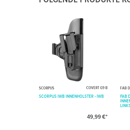
COVERT G9 B
SCORPUS
FAB 
SCORPUS IWB INNENHOLSTER - IWB
FAB 
INNE
LINK
49,99 €*