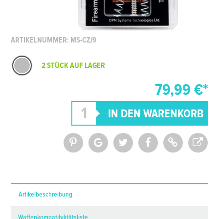
ARTIKELNUMMER: MS-CZ/9
2 STÜCK AUF LAGER
79,99 €*
*Alle Preise inkl. MwSt. und zzgl.
Versandkosten
Artikelbeschreibung
Waffenkompatibilitätsliste