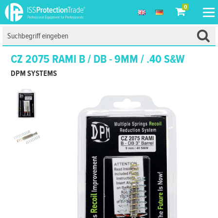
0
CZ 2075 RAMI B / DB - 9MM / .40 S&W
DPM SYSTEMS