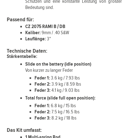
Schützen und eine konstante Leistung von größter
Bedeutung sind.
Passend für:
CZ 2075 RAMI B / DB
Kaliber:
9mm / .40 S&W
Lauflänge:
3"
Technische Daten:
Stärkentabelle:
Slide on the battery (idle position)
Von kurzer zu langer Feder
Feder 1:
3.6 kg / 7.93 lbs
Feder 2:
3.9 kg / 8.59 lbs
Feder 3:
4.1 kg / 9.03 lbs
Total force (slide full open position):
Feder 1:
6.8 kg / 15 lbs
Feder 2:
7.5 kg / 16.5 lbs
Feder 3:
8.2 kg / 18 lbs
Das Kit umfasst:
1 Multi-spring Rod