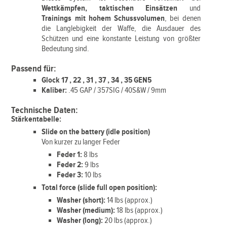
Wettkämpfen, taktischen Einsätzen
und
Trainings mit hohem Schussvolumen
, bei denen
die Langlebigkeit der Waffe, die Ausdauer des
Schützen und eine konstante Leistung von größter
Bedeutung sind.
Passend für:
Glock 17 , 22 , 31 , 37 , 34 , 35 GEN5
Kaliber:
.45 GAP / 357SIG / 40S&W / 9mm
Technische Daten:
Stärkentabelle:
Slide on the battery (idle position)
Von kurzer zu langer Feder
Feder 1:
8 lbs
Feder 2:
9 lbs
Feder 3:
10 lbs
Total force (slide full open position):
Washer (short):
14 lbs (approx.)
Washer (medium):
18 lbs (approx.)
Washer (long):
20 lbs (approx.)