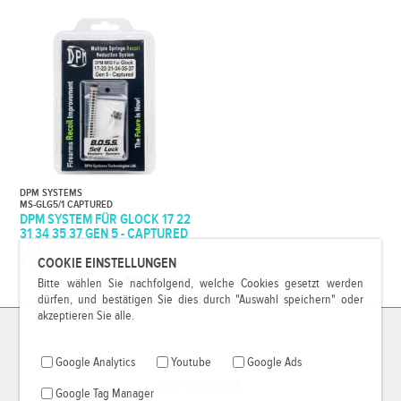
DPM SYSTEMS
MS-GLG5/1 CAPTURED
DPM SYSTEM FÜR GLOCK 17 22
31 34 35 37 GEN 5 - CAPTURED
- B.O.S.S - 3 USER
ADJUSTABLE SETTINGS
COOKIE EINSTELLUNGEN
119,99 €*
Bitte wählen Sie nachfolgend, welche Cookies gesetzt werden
dürfen, und bestätigen Sie dies durch "Auswahl speichern" oder
akzeptieren Sie alle.
Google Analytics
Youtube
Google Ads
IMPRESSUM
Google Tag Manager