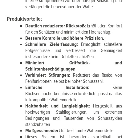
interne Komponenten vor übermäßiger Belastung und
verlängert die Lebensdauer der Waffe.
Produktvorteile:
Deutlich reduzierter Rückstoß:
Erhöht den Komfort
für den Schützen und minimiert den Hochschlag.
Bessere Kontrolle und höhere Präzision.
Schnellere Zielerfassung:
Ermöglicht schnellere
Folgeschüsse und verbessert die Genauigkeit
insbesondere beim Dublettenschießen.
Minimiert Griffstück- und
Schlittenbeschädigungen
Verhindert Störungen:
Reduziert das Risiko von
Fehlfunktionen, selbst bei hoher Schusszahl.
Einfache Installation:
Keine
Büchsenmacherkenntnisse erforderlich - passt nahtlos
in kompatible Waffenmodelle.
Haltbarkeit und Langlebigkeit:
Hergestellt aus
hochwertigen Stahllegierungen, um extremen
Bedingungen und Tausenden von Schusszyklen
standzuhalten
Maßgeschneidert
für bestimmte Waffenmodelle
Dieses System ist besonders vorteilhaft bei