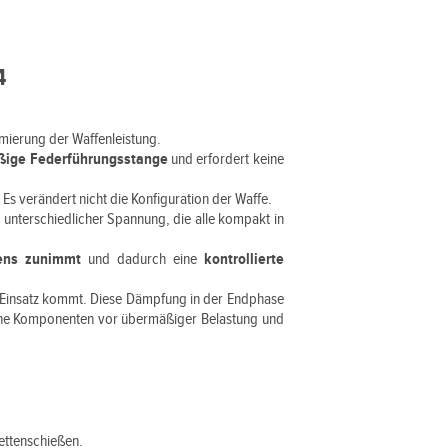
4
timierung der Waffenleistung.
äßige Federführungsstange
und erfordert keine
. Es verändert nicht die Konfiguration der Waffe.
n
unterschiedlicher Spannung, die alle kompakt in
ens zunimmt
und dadurch eine
kontrollierte
m Einsatz kommt. Diese Dämpfung in der Endphase
erne Komponenten vor übermäßiger Belastung und
ettenschießen.