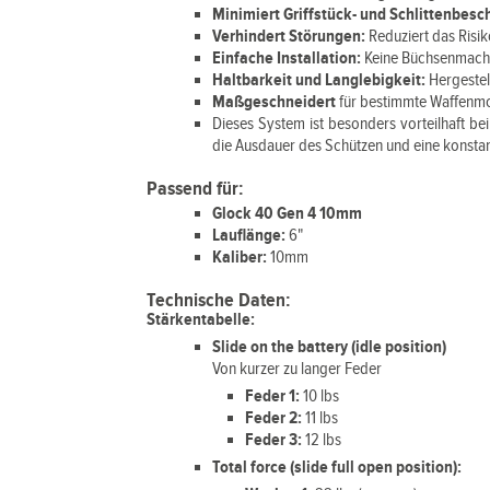
Minimiert Griffstück- und Schlittenbes
Verhindert Störungen:
Reduziert das Risik
Einfache Installation:
Keine Büchsenmacher
Haltbarkeit und Langlebigkeit:
Hergeste
Maßgeschneidert
für bestimmte Waffenm
Dieses System ist besonders vorteilhaft be
die Ausdauer des Schützen und eine konsta
Passend für:
Glock 40 Gen 4 10mm
Lauflänge:
6"
Kaliber:
10mm
Technische Daten:
Stärkentabelle:
Slide on the battery (idle position)
Von kurzer zu langer Feder
Feder 1:
10 lbs
Feder 2:
11 lbs
Feder 3:
12 lbs
Total force (slide full open position):