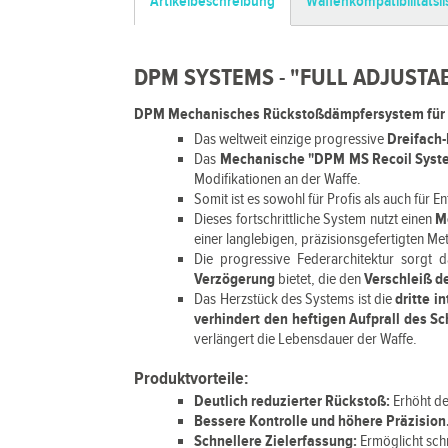
Artikelbeschreibung
Waffenkompatibilitätsli
DPM SYSTEMS - "FULL ADJUSTAB
DPM Mechanisches Rückstoßdämpfersystem für G
Das weltweit einzige progressive
Dreifach
Das
Mechanische "DPM MS Recoil Sys
Modifikationen an der Waffe.
Somit ist es sowohl für Profis als auch für 
Dieses fortschrittliche System nutzt einen
M
einer langlebigen, präzisionsgefertigten Me
Die progressive Federarchitektur sorgt 
Verzögerung
bietet, die den
Verschleiß de
Das Herzstück des Systems ist die
dritte i
verhindert den heftigen Aufprall des Sc
verlängert die Lebensdauer der Waffe.
Produktvorteile:
Deutlich reduzierter Rückstoß:
Erhöht de
Bessere Kontrolle und höhere Präzision
Schnellere Zielerfassung:
Ermöglicht sch