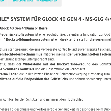
ste
Herstellerinformationen/GPSR
LE" SYSTEM FÜR GLOCK 40 GEN 4 - MS-GLG 4/
lock 40 Gen 4 10mm 6" Barrel
-Federrückstoßsystem
ist eine revolutionäre, patentierte Innovation zur Op
tem" Rückstoßdämpfungssystem
ist ein
direkter Ersatz für die serienm
Enthusaisten geeignet, die eine verbessete Kontrolle und Zuverlässigkeit suchen
ehrfachfedermechanismus
mit
drei ineinander verschachtelten Feder
tallführungsstange untergebracht sind.
dafür, dass der
Widerstand mit der Rückwärtsbewegung des Schlitt
s Schlittens reduziert
und die Gesamtfunktion verbessert.
nterne Feder,
die in der letzten Phase der Schlittenbewegung einzigartig zu
hlittens auf die Endposition des Griffstücks
und schützt so wichtige int
n Komfort für den Schützen und minimiert den Hochschlag.
.
nellere Folgeschüsse und verbessert die Genauigkeit insbesondere beim Dubl