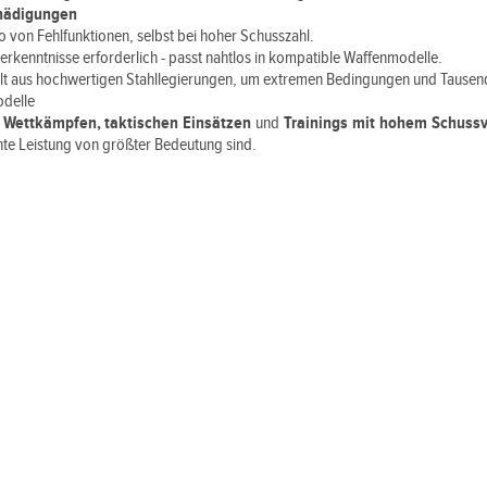
chädigungen
o von Fehlfunktionen, selbst bei hoher Schusszahl.
kenntnisse erforderlich - passt nahtlos in kompatible Waffenmodelle.
llt aus hochwertigen Stahllegierungen, um extremen Bedingungen und Tausen
odelle
i
Wettkämpfen, taktischen Einsätzen
und
Trainings mit hohem Schuss
nte Leistung von größter Bedeutung sind.