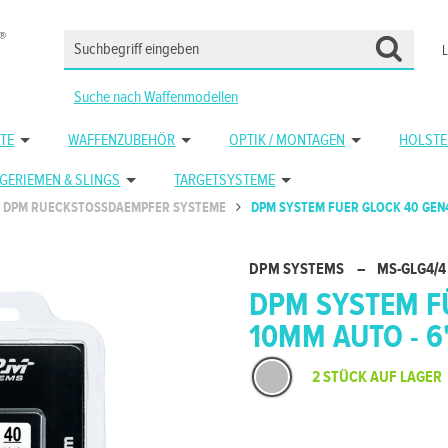
Suche nach Waffenmodellen
TE
WAFFENZUBEHÖR
OPTIK / MONTAGEN
HOLSTE
GERIEMEN & SLINGS
TARGETSYSTEME
DPM RUECKSTOSSDAEMPFER SYSTEME
DPM SYSTEM FUER GLOCK 40 GEN
DPM SYSTEMS
–
MS-GLG4/4
DPM SYSTEM FÜ
10MM AUTO - 6
2 STÜCK AUF LAGER