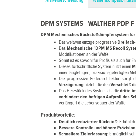
Artikelbeschreibung
Waffenkompatibilitätsli
DPM SYSTEMS - WALTHER PDP F-S
DPM Mechanisches Rückstoßdämpfersystem für Wa
Das weltweit einzige progressive
Dreifach
Das
Mechanische "DPM MS Recoil Sys
Modifikationen an der Waffe.
Somit ist es sowohl für Profis als auch für 
Dieses fortschrittliche System nutzt einen
M
einer langlebigen, präzisionsgefertigten Me
Die progressive Federarchitektur sorgt 
Verzögerung
bietet, die den
Verschleiß de
Das Herzstück des Systems ist die
dritte i
verhindert den heftigen Aufprall des Sc
verlängert die Lebensdauer der Waffe.
Produktvorteile:
Deutlich reduzierter Rückstoß:
Erhöht de
Bessere Kontrolle und höhere Präzision
Schnellere Zielerfassung:
Ermöglicht sch