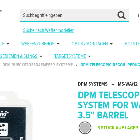
Suche nach Waffenmodellen
TE
WAFFENZUBEHÖR
OPTIK / MONTAGEN
HOLSTE
GERIEMEN & SLINGS
TARGETSYSTEME
DPM RUECKSTOSSDAEMPFER SYSTEME
DPM TELESCOPIC RECOIL REDUC
DPM SYSTEMS
–
MS-WA/12
DPM TELESCOP
SYSTEM FOR WA
3.5" BARREL
3 STÜCK AUF LAGER