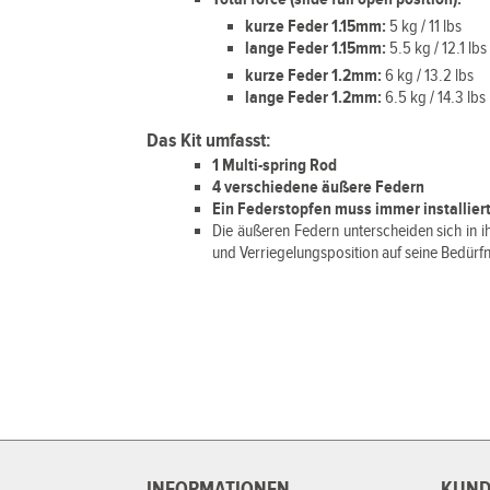
kurze Feder 1.15mm:
5 kg / 11 lbs
lange Feder 1.15mm:
5.5 kg / 12.1 lbs
kurze Feder 1.2mm:
6 kg / 13.2 lbs
lange Feder 1.2mm:
6.5 kg / 14.3 lbs
Das Kit umfasst:
1 Multi-spring Rod
4 verschiedene äußere Federn
Ein Federstopfen muss immer installie
Die äußeren Federn unterscheiden sich in i
und Verriegelungsposition auf seine Bedürfn
INFORMATIONEN
KUND