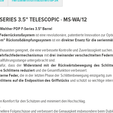
ste
Herstellerinformationen/GPSR
ERIES 3.5" TELESCOPIC - MS-WA/12
lther PDP F-Series 3.5" Barrel
-Federrückstoßsystem
ist eine revolutionäre, patentierte Innovation zur Op
tem" Rückstoßdämpfungssystem
ist ein
direkter Ersatz für die serienm
Enthusaisten geeignet, die eine verbessete Kontrolle und Zuverlässigkeit suchen
ehrfachfedermechanismus
mit
drei ineinander verschachtelten Feder
tallführungsstange untergebracht sind.
dafür, dass der
Widerstand mit der Rückwärtsbewegung des Schlitt
s Schlittens reduziert
und die Gesamtfunktion verbessert.
nterne Feder,
die in der letzten Phase der Schlittenbewegung einzigartig zu
hlittens auf die Endposition des Griffstücks
und schützt so wichtige int
n Komfort für den Schützen und minimiert den Hochschlag.
.
nellere Folgeschüsse und verbessert die Genauigkeit insbesondere beim Dubl