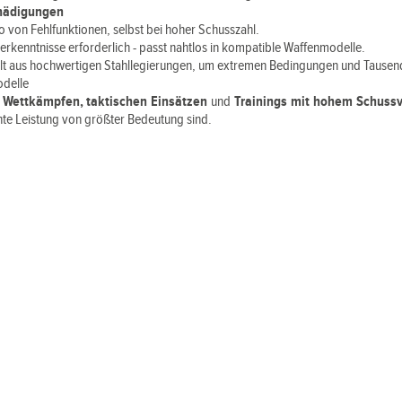
chädigungen
o von Fehlfunktionen, selbst bei hoher Schusszahl.
kenntnisse erforderlich - passt nahtlos in kompatible Waffenmodelle.
llt aus hochwertigen Stahllegierungen, um extremen Bedingungen und Tausen
odelle
i
Wettkämpfen, taktischen Einsätzen
und
Trainings mit hohem Schuss
nte Leistung von größter Bedeutung sind.