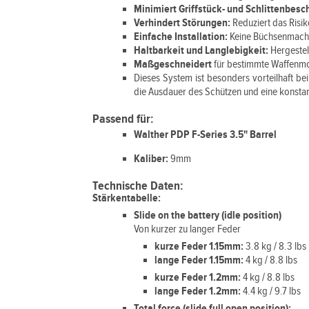
Minimiert Griffstück- und Schlittenbes
Verhindert Störungen:
Reduziert das Risik
Einfache Installation:
Keine Büchsenmacher
Haltbarkeit und Langlebigkeit:
Hergeste
Maßgeschneidert
für bestimmte Waffenm
Dieses System ist besonders vorteilhaft be
die Ausdauer des Schützen und eine konsta
Passend für:
Walther PDP F-Series 3.5" Barrel
Kaliber:
9mm
Technische Daten:
Stärkentabelle:
Slide on the battery (idle position)
Von kurzer zu langer Feder
kurze Feder 1.15mm:
3.8 kg / 8.3 lbs
lange Feder 1.15mm:
4 kg / 8.8 lbs
kurze Feder 1.2mm:
4 kg / 8.8 lbs
lange Feder 1.2mm:
4.4 kg / 9.7 lbs
Total force (slide full open position):