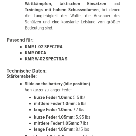
Wettkämpfen, taktischen Einsätzen
und
Trainings mit hohem Schussvolumen
, bei denen
die Langlebigkeit der Waffe, die Ausdauer des
Schützen und eine konstante Leistung von größter
Bedeutung sind.
Passend für:
KMR L-02 SPECTRA
KMR ORCA
KMR W-02 SPECTRA S
Technische Daten:
Stärkentabelle:
Slide on the battery (idle position)
Von kurzer zu langer Feder
kurze Feder 1.0mm:
5.5 lbs
mittlere Feder 1.0mm:
6 lbs
lange Feder 1.0mm:
7.7 lbs
kurze Feder 1.05mm:
5.95 lbs
mittlere Feder 1.05mm:
7 lbs
lange Feder 1.05mm:
8.15
lbs