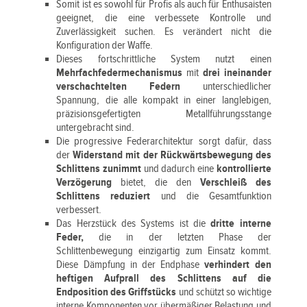
Somit ist es sowohl für Profis als auch für Enthusaisten
geeignet, die eine verbessete Kontrolle und
Zuverlässigkeit suchen. Es verändert nicht die
Konfiguration der Waffe.
Dieses fortschrittliche System nutzt einen
Mehrfachfedermechanismus
mit
drei ineinander
verschachtelten Federn
unterschiedlicher
Spannung, die alle kompakt in einer langlebigen,
präzisionsgefertigten Metallführungsstange
untergebracht sind.
Die progressive Federarchitektur sorgt dafür, dass
der
Widerstand mit der Rückwärtsbewegung des
Schlittens zunimmt
und dadurch eine
kontrollierte
Verzögerung
bietet, die den
Verschleiß des
Schlittens reduziert
und die Gesamtfunktion
verbessert.
Das Herzstück des Systems ist die
dritte interne
Feder,
die in der letzten Phase der
Schlittenbewegung einzigartig zum Einsatz kommt.
Diese Dämpfung in der Endphase
verhindert den
heftigen Aufprall des Schlittens auf die
Endposition des Griffstücks
und schützt so wichtige
interne Komponenten vor übermäßiger Belastung und