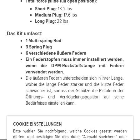
Total force (slide full open position):
Short Plug:
13.2 lbs
Medium Plug:
17.6 lbs
Long Plug:
22 lbs
Das Kit umfasst:
1 Multi-spring Rod
3 Spring Plug
6 verschiedene äußere Federn
Ein Federstopfen muss immer installiert werden,
wenn die DPM-Rückstoßstange mit Federn
verwendet werden.
Die äußeren Federn unterscheiden sich in ihrer Länge,
wobei die lange Feder stärker und die kurze Feder
schwächer ist, sodass der Schütze die Pistole in der
Öffnungs- und Verriegelungsposition auf seine
Bedürfnisse einstellen kann.
COOKIE EINSTELLUNGEN
Bitte wählen Sie nachfolgend, welche Cookies gesetzt werden
dürfen, und bestätigen Sie dies durch "Auswahl speichern" oder