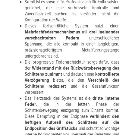
Somit ist es sowohl für Profis als auch für Enthusaisten
geeignet, die eine verbessete Kontrolle und
Zuverlässigkeit suchen. Es verändert nicht die
Konfiguration der Waffe.
Dieses fortschrittliche System nutzt einen
Mehrfachfedermechanismus
mit
drei ineinander
verschachtelten Federn
unterschiedlicher
Spannung, die alle kompakt in einer langlebigen,
präzisionsgefertigten Metallführungsstange
untergebracht sind.
Die progressive Federarchitektur sorgt dafür, dass
der
Widerstand mit der Rückwärtsbewegung des
Schlittens zunimmt
und dadurch eine
kontrollierte
Verzögerung
bietet, die den
Verschleiß des
Schlittens reduziert
und die Gesamtfunktion
verbessert.
Das Herzstück des Systems ist die
dritte interne
Feder,
die in der letzten Phase der
Schlittenbewegung einzigartig zum Einsatz kommt.
Diese Dämpfung in der Endphase
verhindert den
heftigen Aufprall des Schlittens auf die
Endposition des Griffstücks
und schützt so wichtige
interne Komponenten vor übermäßiger Belastung und