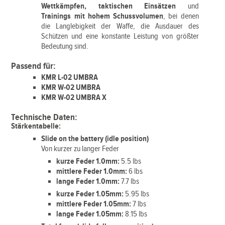
Wettkämpfen, taktischen Einsätzen
und
Trainings mit hohem Schussvolumen
, bei denen
die Langlebigkeit der Waffe, die Ausdauer des
Schützen und eine konstante Leistung von größter
Bedeutung sind.
Passend für:
KMR L-02 UMBRA
KMR W-02 UMBRA
KMR W-02 UMBRA X
Technische Daten:
Stärkentabelle:
Slide on the battery (idle position)
Von kurzer zu langer Feder
kurze Feder 1.0mm:
5.5 lbs
mittlere Feder 1.0mm:
6 lbs
lange Feder 1.0mm:
7.7 lbs
kurze Feder 1.05mm:
5.95 lbs
mittlere Feder 1.05mm:
7 lbs
lange Feder 1.05mm:
8.15
lbs