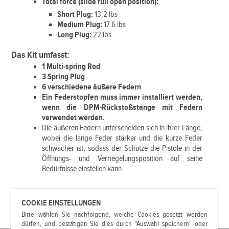
Total force (slide full open position):
Short Plug:
13.2 lbs
Medium Plug:
17.6 lbs
Long Plug:
22 lbs
Das Kit umfasst:
1 Multi-spring Rod
3 Spring Plug
6 verschiedene äußere Federn
Ein Federstopfen muss immer installiert werden,
wenn die DPM-Rückstoßstange mit Federn
verwendet werden.
Die äußeren Federn unterscheiden sich in ihrer Länge,
wobei die lange Feder stärker und die kurze Feder
schwächer ist, sodass der Schütze die Pistole in der
Öffnungs- und Verriegelungsposition auf seine
Bedürfnisse einstellen kann.
COOKIE EINSTELLUNGEN
Bitte wählen Sie nachfolgend, welche Cookies gesetzt werden
dürfen, und bestätigen Sie dies durch "Auswahl speichern" oder