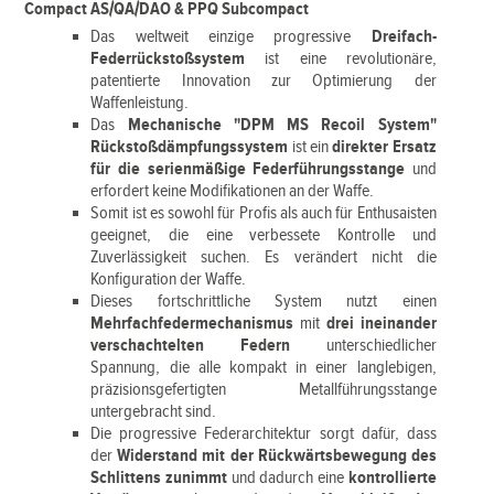
Compact AS/QA/DAO & PPQ Subcompact
Das weltweit einzige progressive
Dreifach-
Federrückstoßsystem
ist eine revolutionäre,
patentierte Innovation zur Optimierung der
Waffenleistung.
Das
Mechanische "DPM MS Recoil System"
Rückstoßdämpfungssystem
ist ein
direkter Ersatz
für die serienmäßige Federführungsstange
und
erfordert keine Modifikationen an der Waffe.
Somit ist es sowohl für Profis als auch für Enthusaisten
geeignet, die eine verbessete Kontrolle und
Zuverlässigkeit suchen. Es verändert nicht die
Konfiguration der Waffe.
Dieses fortschrittliche System nutzt einen
Mehrfachfedermechanismus
mit
drei ineinander
verschachtelten Federn
unterschiedlicher
Spannung, die alle kompakt in einer langlebigen,
präzisionsgefertigten Metallführungsstange
untergebracht sind.
Die progressive Federarchitektur sorgt dafür, dass
der
Widerstand mit der Rückwärtsbewegung des
Schlittens zunimmt
und dadurch eine
kontrollierte