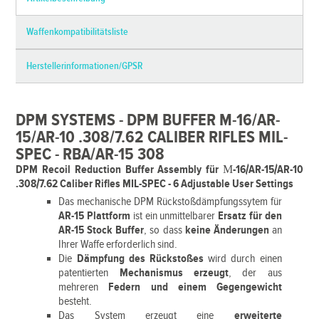
Waffenkompatibilitätsliste
Herstellerinformationen/GPSR
DPM SYSTEMS - DPM BUFFER M-16/AR-
15/AR-10 .308/7.62 CALIBER RIFLES MIL-
SPEC - RBA/AR-15 308
DPM Recoil Reduction
Buffer Assembly für Μ-16/AR-15/AR-10
.308/7.62 Caliber Rifles MIL-SPEC -
6 Adjustable User Settings
Das mechanische DPM Rückstoßdämpfungssytem für
AR-15 Plattform
ist ein unmittelbarer
Ersatz für den
AR-15 Stock Buffer
, so dass
keine Änderungen
an
Ihrer Waffe erforderlich sind.
Die
Dämpfung des Rückstoßes
wird durch einen
patentierten
Mechanismus erzeugt
, der aus
mehreren
Federn und einem Gegengewicht
besteht.
Das System erzeugt eine
erweiterte