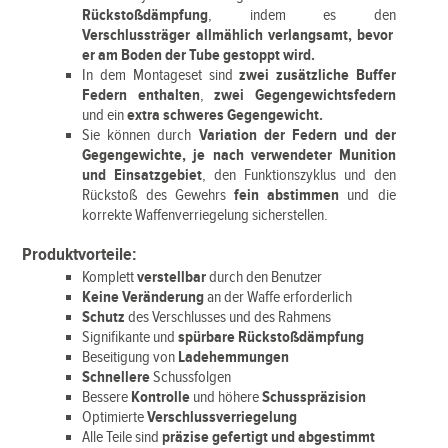
Rückstoßdämpfung
, indem es den
Verschlussträger allmählich verlangsamt, bevor
er am Boden der Tube gestoppt wird.
In dem Montageset sind
zwei zusätzliche Buffer
Federn enthalten
,
zwei Gegengewichtsfedern
und ein
extra schweres Gegengewicht.
Sie können durch
Variation der Federn und der
Gegengewichte, je nach verwendeter Munition
und Einsatzgebiet
, den Funktionszyklus und den
Rückstoß des Gewehrs
fein abstimmen
und die
korrekte Waffenverriegelung sicherstellen.
Produktvorteile:
Komplett
verstellbar
durch den Benutzer
Keine Veränderung
an der Waffe erforderlich
Schutz
des Verschlusses und des Rahmens
Signifikante und
spürbare Rückstoßdämpfung
Beseitigung von
Ladehemmungen
Schnellere
Schussfolgen
Bessere
Kontrolle
und höhere
Schusspräzision
Optimierte
Verschlussverriegelung
Alle Teile sind
präzise gefertigt und abgestimmt