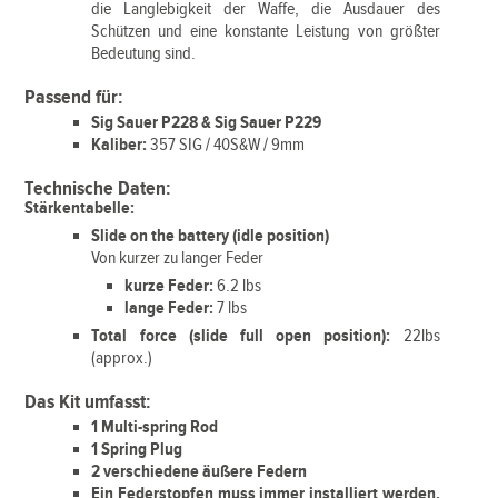
die Langlebigkeit der Waffe, die Ausdauer des
Schützen und eine konstante Leistung von größter
Bedeutung sind.
Passend für:
Sig Sauer P228 & Sig Sauer P229
Kaliber:
357 SIG / 40S&W / 9mm
Technische Daten:
Stärkentabelle:
Slide on the battery (idle position)
Von kurzer zu langer Feder
kurze Feder:
6.2 lbs
lange Feder:
7 lbs
Total force (slide full open position):
22lbs
(approx.)
Das Kit umfasst:
1 Multi-spring Rod
1 Spring Plug
2 verschiedene äußere Federn
Ein Federstopfen muss immer installiert werden,