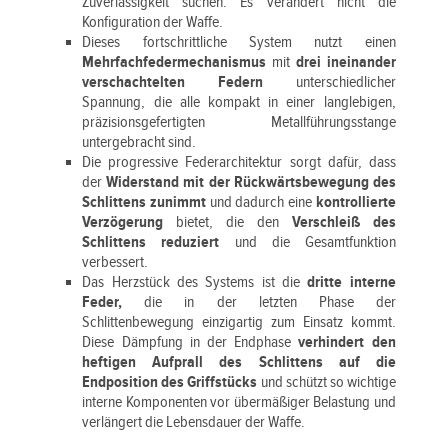
Zuverlässigkeit suchen. Es verändert nicht die
Konfiguration der Waffe.
Dieses fortschrittliche System nutzt einen
Mehrfachfedermechanismus
mit
drei ineinander
verschachtelten Federn
unterschiedlicher
Spannung, die alle kompakt in einer langlebigen,
präzisionsgefertigten Metallführungsstange
untergebracht sind.
Die progressive Federarchitektur sorgt dafür, dass
der
Widerstand mit der Rückwärtsbewegung des
Schlittens zunimmt
und dadurch eine
kontrollierte
Verzögerung
bietet, die den
Verschleiß des
Schlittens reduziert
und die Gesamtfunktion
verbessert.
Das Herzstück des Systems ist die
dritte interne
Feder,
die in der letzten Phase der
Schlittenbewegung einzigartig zum Einsatz kommt.
Diese Dämpfung in der Endphase
verhindert den
heftigen Aufprall des Schlittens auf die
Endposition des Griffstücks
und schützt so wichtige
interne Komponenten vor übermäßiger Belastung und
verlängert die Lebensdauer der Waffe.