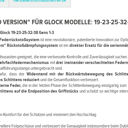
ste
Herstellerinformationen/GPSR
VERSION" FÜR GLOCK MODELLE: 19-23-25-32-3
lock 19-23-25-32-38 Gens 1-3
-Federrückstoßsystem
ist eine revolutionäre, patentierte Innovation zur Op
tem" Rückstoßdämpfungssystem
ist ein
direkter Ersatz für die serienm
Enthusaisten geeignet, die eine verbessete Kontrolle und Zuverlässigkeit suchen
ehrfachfedermechanismus
mit
drei ineinander verschachtelten Feder
tallführungsstange untergebracht sind.
dafür, dass der
Widerstand mit der Rückwärtsbewegung des Schlitt
s Schlittens reduziert
und die Gesamtfunktion verbessert.
nterne Feder,
die in der letzten Phase der Schlittenbewegung einzigartig zu
hlittens auf die Endposition des Griffstücks
und schützt so wichtige int
n Komfort für den Schützen und minimiert den Hochschlag.
.
nellere Folgeschüsse und verbessert die Genauigkeit insbesondere beim Dubl