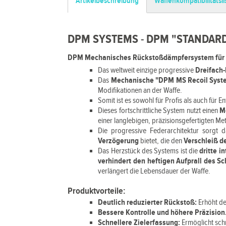
Artikelbeschreibung
Waffenkompatibilitätsli
DPM SYSTEMS - DPM "STANDARD 
DPM Mechanisches Rückstoßdämpfersystem für G
Das weltweit einzige progressive
Dreifach
Das
Mechanische "DPM MS Recoil Sys
Modifikationen an der Waffe.
Somit ist es sowohl für Profis als auch für 
Dieses fortschrittliche System nutzt einen
M
einer langlebigen, präzisionsgefertigten Me
Die progressive Federarchitektur sorgt 
Verzögerung
bietet, die den
Verschleiß de
Das Herzstück des Systems ist die
dritte i
verhindert den heftigen Aufprall des Sc
verlängert die Lebensdauer der Waffe.
Produktvorteile:
Deutlich reduzierter Rückstoß:
Erhöht de
Bessere Kontrolle und höhere Präzision
Schnellere Zielerfassung:
Ermöglicht sch