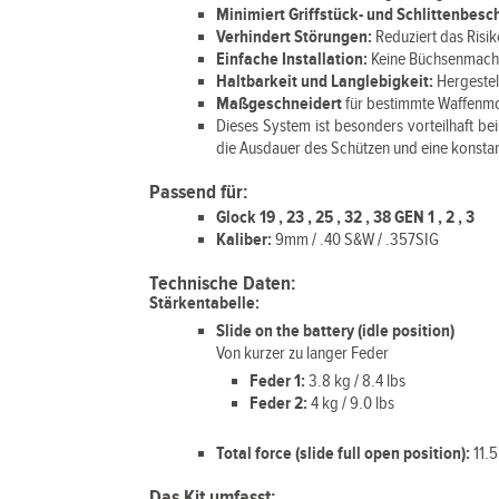
Minimiert Griffstück- und Schlittenbes
Verhindert Störungen:
Reduziert das Risik
Einfache Installation:
Keine Büchsenmacher
Haltbarkeit und Langlebigkeit:
Hergeste
Maßgeschneidert
für bestimmte Waffenm
Dieses System ist besonders vorteilhaft be
die Ausdauer des Schützen und eine konsta
Passend für:
Glock 19 , 23 , 25 , 32 , 38 GEN 1 , 2 , 3
Kaliber:
9mm / .40 S&W / .357SIG
Technische Daten:
Stärkentabelle:
Slide on the battery (idle position)
Von kurzer zu langer Feder
Feder 1:
3.8 kg / 8.4 lbs
Feder 2:
4 kg / 9.0 lbs
Total force (slide full open position):
11.5
Das Kit umfasst: