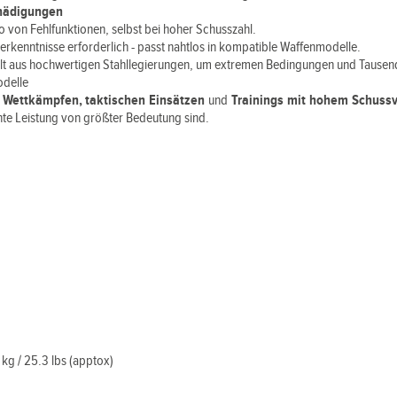
chädigungen
o von Fehlfunktionen, selbst bei hoher Schusszahl.
kenntnisse erforderlich - passt nahtlos in kompatible Waffenmodelle.
llt aus hochwertigen Stahllegierungen, um extremen Bedingungen und Tausen
odelle
i
Wettkämpfen, taktischen Einsätzen
und
Trainings mit hohem Schuss
nte Leistung von größter Bedeutung sind.
 kg / 25.3 lbs (apptox)