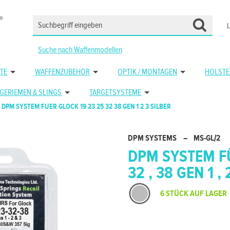
Suche nach Waffenmodellen
TE
WAFFENZUBEHÖR
OPTIK / MONTAGEN
HOLSTE
GERIEMEN & SLINGS
TARGETSYSTEME
DPM SYSTEM FUER GLOCK 19 23 25 32 38 GEN 1 2 3 SILBER
DPM SYSTEMS
–
MS-GL/2
DPM SYSTEM FÜR
32 , 38 GEN 1 , 2
6 STÜCK AUF LAGER