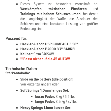
Dieses System ist besonders vorteilhaft bei
Wettkämpfen, taktischen Einsätzen
und
Trainings mit hohem Schussvolumen
, bei denen
die Langlebigkeit der Waffe, die Ausdauer des
Schützen und eine konstante Leistung von größter
Bedeutung sind.
Passend für:
Heckler & Koch USP COMPACT 3.58"
Heckler & Koch P2000 3.7" BARREL
Kaliber:
9mm / 40S&W
!!!Passt nicht auf die 45 AUTO!!!
Technische Daten:
Stärkentabelle:
Slide on the battery (idle position)
Von kurzer zu langer Feder
Soft Springs 1.0mm langes Set:
kurze Feder:
3 kg / 6.6 lbs
lange Feder:
3.5 Kg / 7.7 lbs
Heavy Springs 1.1mm kurzes Set: