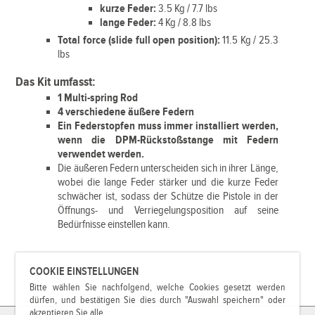
kurze Feder:
3.5 Kg / 7.7 lbs
lange Feder:
4 Kg / 8.8 lbs
Total force (slide full open position):
11.5 Kg / 25.3
lbs
Das Kit umfasst:
1 Multi-spring Rod
4 verschiedene äußere Federn
Ein Federstopfen muss immer installiert werden,
wenn die DPM-Rückstoßstange mit Federn
verwendet werden.
Die äußeren Federn unterscheiden sich in ihrer Länge,
wobei die lange Feder stärker und die kurze Feder
schwächer ist, sodass der Schütze die Pistole in der
Öffnungs- und Verriegelungsposition auf seine
Bedürfnisse einstellen kann.
COOKIE EINSTELLUNGEN
Bitte wählen Sie nachfolgend, welche Cookies gesetzt werden
dürfen, und bestätigen Sie dies durch "Auswahl speichern" oder
akzeptieren Sie alle.