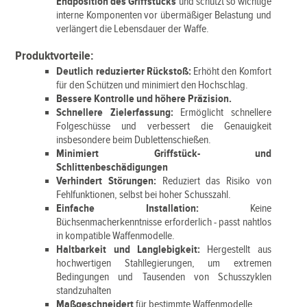
Endposition des Griffstücks
und schützt so wichtige
interne Komponenten vor übermäßiger Belastung und
verlängert die Lebensdauer der Waffe.
Produktvorteile:
Deutlich reduzierter Rückstoß:
Erhöht den Komfort
für den Schützen und minimiert den Hochschlag.
Bessere Kontrolle und höhere Präzision.
Schnellere Zielerfassung:
Ermöglicht schnellere
Folgeschüsse und verbessert die Genauigkeit
insbesondere beim Dublettenschießen.
Minimiert Griffstück- und
Schlittenbeschädigungen
Verhindert Störungen:
Reduziert das Risiko von
Fehlfunktionen, selbst bei hoher Schusszahl.
Einfache Installation:
Keine
Büchsenmacherkenntnisse erforderlich - passt nahtlos
in kompatible Waffenmodelle.
Haltbarkeit und Langlebigkeit:
Hergestellt aus
hochwertigen Stahllegierungen, um extremen
Bedingungen und Tausenden von Schusszyklen
standzuhalten
Maßgeschneidert
für bestimmte Waffenmodelle