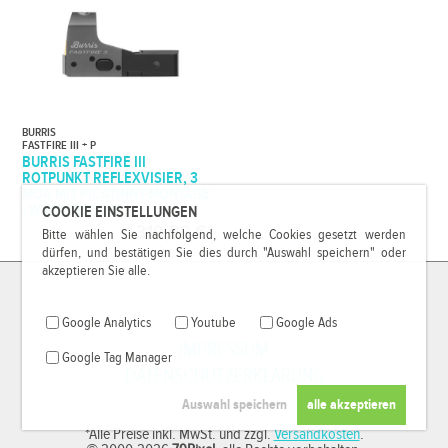
BURRIS
FASTFIRE III + P
BURRIS FASTFIRE III
ROTPUNKT REFLEXVISIER, 3
MOA MIT PICATINNY-MONTAGE
- WASSERDICHT
COOKIE EINSTELLUNGEN
319,99 €*
Bitte wählen Sie nachfolgend, welche Cookies gesetzt werden
dürfen, und bestätigen Sie dies durch "Auswahl speichern" oder
akzeptieren Sie alle.
Google Analytics
Youtube
Google Ads
IMPRESSUM
Google Tag Manager
DATENSCHUTZERKLÄRUNG
*Alle Preise inkl. MwSt. und zzgl.
Versandkosten
.