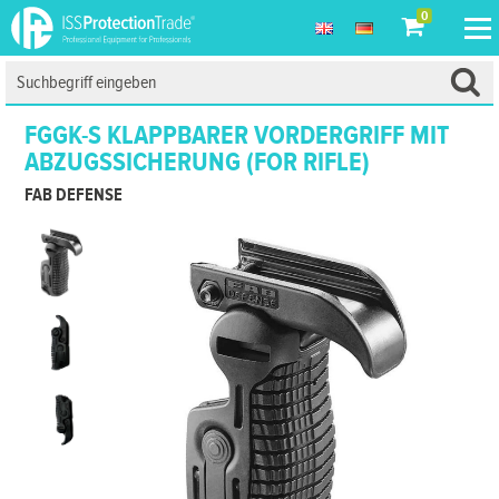
0
FGGK-S KLAPPBARER VORDERGRIFF MIT
ABZUGSSICHERUNG (FOR RIFLE)
FAB DEFENSE