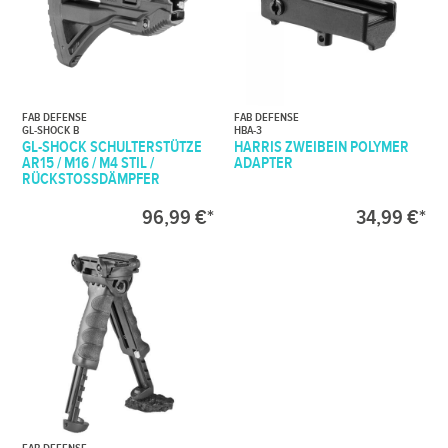
FAB DEFENSE
FAB DEFENSE
GL-SHOCK B
HBA-3
GL-SHOCK SCHULTERSTÜTZE
HARRIS ZWEIBEIN POLYMER
AR15 / M16 / M4 STIL /
ADAPTER
RÜCKSTOSSDÄMPFER
96,99 €*
34,99 €*