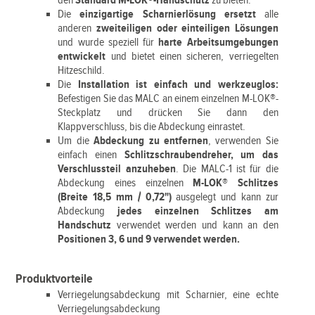
den
Standard M-LOK®-Handschutz
zu bieten.
Die
einzigartige Scharnierlösung ersetzt
alle
anderen
zweiteiligen oder einteiligen Lösungen
und wurde speziell für
harte Arbeitsumgebungen
entwickelt
und bietet einen sicheren, verriegelten
Hitzeschild.
Die
Installation ist einfach und werkzeuglos:
Befestigen Sie das MALC an einem einzelnen M-LOK®-
Steckplatz und drücken Sie dann den
Klappverschluss, bis die Abdeckung einrastet.
Um die
Abdeckung zu entfernen
, verwenden Sie
einfach einen
Schlitzschraubendreher, um das
Verschlussteil anzuheben
. Die MALC-1 ist für die
Abdeckung eines einzelnen
M-LOK® Schlitzes
(Breite 18,5 mm / 0,72")
ausgelegt und kann zur
Abdeckung
jedes einzelnen Schlitzes am
Handschutz
verwendet werden und kann an den
Positionen 3, 6 und 9 verwendet werden.
Produktvorteile
Verriegelungsabdeckung mit Scharnier, eine echte
Verriegelungsabdeckung