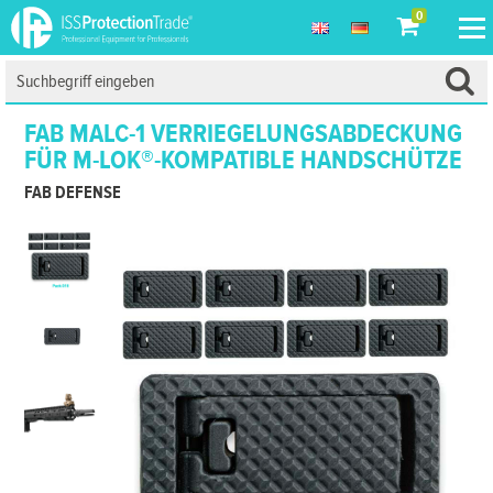
0
FAB MALC-1 VERRIEGELUNGSABDECKUNG
FÜR M-LOK®-KOMPATIBLE HANDSCHÜTZE
FAB DEFENSE