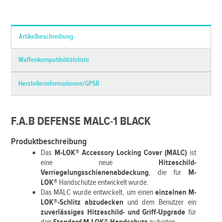
*Alle Preise inkl. MwSt. und zzgl.
Versandkosten
Artikelbeschreibung
Waffenkompatibilitätsliste
Herstellerinformationen/GPSR
F.A.B DEFENSE MALC-1 BLACK
Produktbeschreibung
Das
M-LOK® Accessory Locking Cover (MALC)
ist
eine neue
Hitzeschild-
Verriegelungsschienenabdeckung
, die für
M-
LOK®
Handschütze entwickelt wurde.
Das MALC wurde entwickelt, um einen
einzelnen M-
LOK®-Schlitz abzudecken
und dem Benutzer ein
zuverlässiges Hitzeschild- und Griff-Upgrade
für