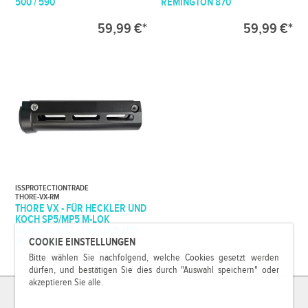
500 / 590
REMINGTON 870
59,99 €*
59,99 €*
ISSPROTECTIONTRADE
THORE-VX-RM
THORE VX - FÜR HECKLER UND
KOCH SP5/MP5 M-LOK
HANDSCHUTZ - T94-OA5-ZF5-
9CT-D54N
COOKIE EINSTELLUNGEN
59,99 €*
UVP: 99,99 €
Bitte wählen Sie nachfolgend, welche Cookies gesetzt werden
dürfen, und bestätigen Sie dies durch "Auswahl speichern" oder
akzeptieren Sie alle.