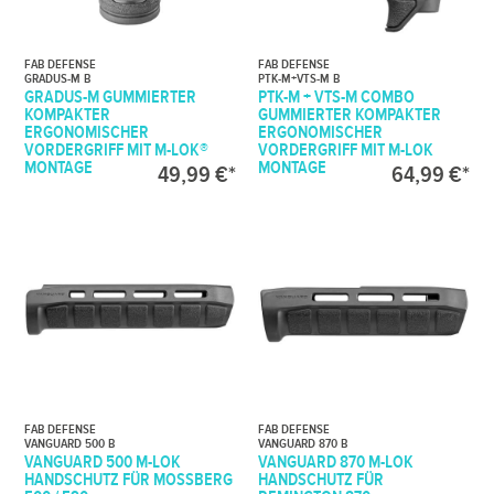
FAB DEFENSE
FAB DEFENSE
GRADUS-M B
PTK-M+VTS-M B
GRADUS-M GUMMIERTER
PTK-M + VTS-M COMBO
KOMPAKTER
GUMMIERTER KOMPAKTER
ERGONOMISCHER
ERGONOMISCHER
VORDERGRIFF MIT M-LOK®
VORDERGRIFF MIT M-LOK
MONTAGE
MONTAGE
49,99 €*
64,99 €*
FAB DEFENSE
FAB DEFENSE
VANGUARD 500 B
VANGUARD 870 B
VANGUARD 500 M-LOK
VANGUARD 870 M-LOK
HANDSCHUTZ FÜR MOSSBERG
HANDSCHUTZ FÜR