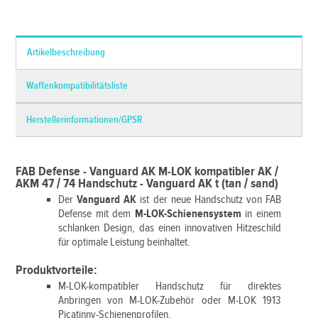
*Alle Preise inkl. MwSt. und zzgl.
Versandkosten
Artikelbeschreibung
Waffenkompatibilitätsliste
Herstellerinformationen/GPSR
FAB Defense - Vanguard AK M-LOK kompatibler AK /
AKM 47 / 74 Handschutz - Vanguard AK t (tan / sand)
Der
Vanguard AK
ist der neue Handschutz von FAB
Defense mit dem
M-LOK-Schienensystem
in einem
schlanken Design, das einen innovativen Hitzeschild
für optimale Leistung beinhaltet.
Produktvorteile:
M-LOK-kompatibler Handschutz für direktes
Anbringen von M-LOK-Zubehör oder M-LOK 1913
Picatinny-Schienenprofilen.