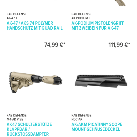
FAB DEFENSE
FAB DEFENSE
AK-47 T
AK PODIUM T
AK-47 / AKS 74 POLYMER
AK-PODIUM PISTOLENGRIFF
HANDSCHUTZ MIT QUAD RAIL
MIT ZWEIBEIN FÜR AK-47
74,99 €*
111,99 €*
FAB DEFENSE
FAB DEFENSE
M4-AK P SB T
PDC-AK
AK47 SCHULTERSTÜTZE
AK/AKM PICATINNY SCOPE
KLAPPBAR /
MOUNT GEHÄUSEDECKEL
RÜCKSTOSSDÄMPFER (