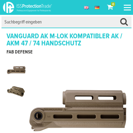
0
VANGUARD AK M-LOK KOMPATIBLER AK /
AKM 47 / 74 HANDSCHUTZ
FAB DEFENSE